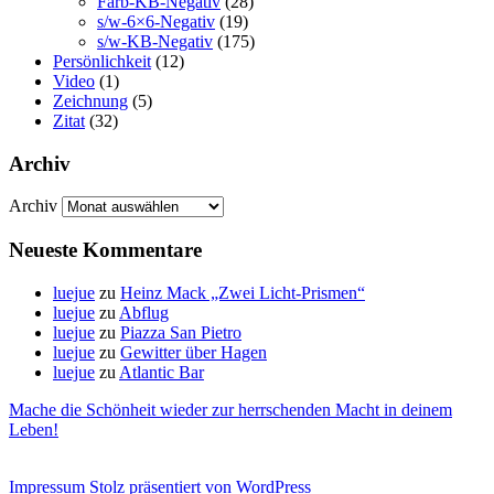
Farb-KB-Negativ
(28)
s/w-6×6-Negativ
(19)
s/w-KB-Negativ
(175)
Persönlichkeit
(12)
Video
(1)
Zeichnung
(5)
Zitat
(32)
Archiv
Archiv
Neueste Kommentare
luejue
zu
Heinz Mack „Zwei Licht-Prismen“
luejue
zu
Abflug
luejue
zu
Piazza San Pietro
luejue
zu
Gewitter über Hagen
luejue
zu
Atlantic Bar
Mache die Schönheit wieder zur herrschenden Macht in deinem
Leben!
Impressum
Stolz präsentiert von WordPress