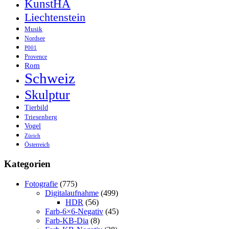
KunstHA
Liechtenstein
Musik
Nordsee
P001
Provence
Rom
Schweiz
Skulptur
Tierbild
Triesenberg
Vogel
Zürich
Österreich
Kategorien
Fotografie
(775)
Digitalaufnahme
(499)
HDR
(56)
Farb-6×6-Negativ
(45)
Farb-KB-Dia
(8)