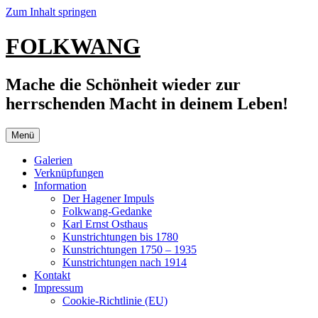
Zum Inhalt springen
FOLKWANG
Mache die Schönheit wieder zur
herrschenden Macht in deinem Leben!
Menü
Galerien
Verknüpfungen
Information
Der Hagener Impuls
Folkwang-Gedanke
Karl Ernst Osthaus
Kunstrichtungen bis 1780
Kunstrichtungen 1750 – 1935
Kunstrichtungen nach 1914
Kontakt
Impressum
Cookie-Richtlinie (EU)