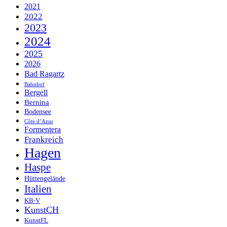
2021
2022
2023
2024
2025
2026
Bad Ragartz
Bahnhof
Bergell
Bernina
Bodensee
Côte d’Azur
Formentera
Frankreich
Hagen
Haspe
Hüttengelände
Italien
KB-V
KunstCH
KunstFL