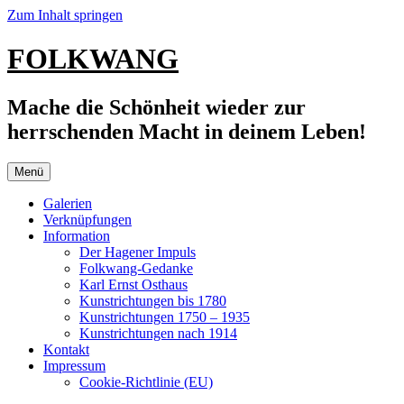
Zum Inhalt springen
FOLKWANG
Mache die Schönheit wieder zur
herrschenden Macht in deinem Leben!
Menü
Galerien
Verknüpfungen
Information
Der Hagener Impuls
Folkwang-Gedanke
Karl Ernst Osthaus
Kunstrichtungen bis 1780
Kunstrichtungen 1750 – 1935
Kunstrichtungen nach 1914
Kontakt
Impressum
Cookie-Richtlinie (EU)