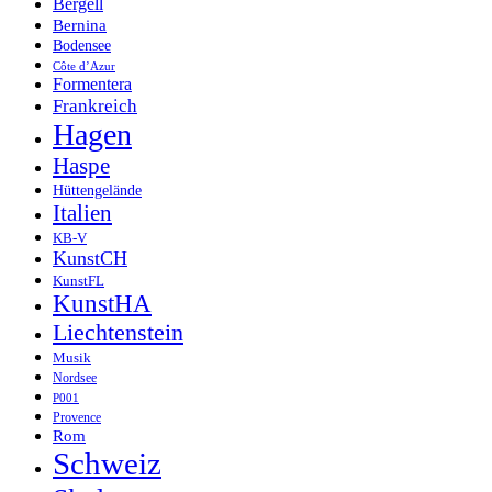
Bergell
Bernina
Bodensee
Côte d’Azur
Formentera
Frankreich
Hagen
Haspe
Hüttengelände
Italien
KB-V
KunstCH
KunstFL
KunstHA
Liechtenstein
Musik
Nordsee
P001
Provence
Rom
Schweiz