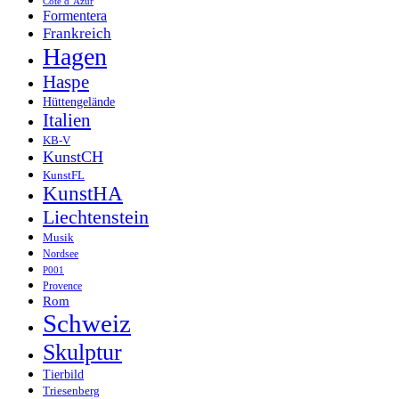
Côte d’Azur
Formentera
Frankreich
Hagen
Haspe
Hüttengelände
Italien
KB-V
KunstCH
KunstFL
KunstHA
Liechtenstein
Musik
Nordsee
P001
Provence
Rom
Schweiz
Skulptur
Tierbild
Triesenberg