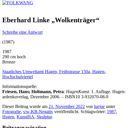
Eberhard Linke „Wolkenträger“
Schreibe eine Antwort
(1987)
1987
290 cm hoch
Bronze
Staatliches Umweltamt Hagen, Feithstrasse 150a, Hagen-
Hochschulviertel
Informationsquelle:
Friesen, Hans; Holtmann, Petra
:
HagenKunst
. 1. Auflage. Hagen:
ardenkuverlag, Dezember 2006. – ISBN10 3-932070-08-9
Dieser Beitrag wurde am
21. November 2022
von
luejue
unter
Fotografie
,
s/w-KB-Negativ
veröffentlicht. Schlagwörter:
1987
,
Hagen
,
KunstHA
,
Skulptur
.
Beitragsnavigation