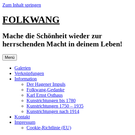
Zum Inhalt springen
FOLKWANG
Mache die Schönheit wieder zur
herrschenden Macht in deinem Leben!
Menü
Galerien
Verknüpfungen
Information
Der Hagener Impuls
Folkwang-Gedanke
Karl Ernst Osthaus
Kunstrichtungen bis 1780
Kunstrichtungen 1750 – 1935
Kunstrichtungen nach 1914
Kontakt
Impressum
Cookie-Richtlinie (EU)