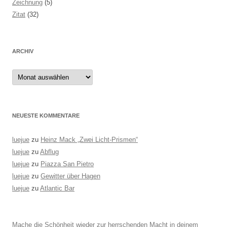
Zeichnung
(5)
Zitat
(32)
ARCHIV
Archiv
NEUESTE KOMMENTARE
luejue
zu
Heinz Mack „Zwei Licht-Prismen“
luejue
zu
Abflug
luejue
zu
Piazza San Pietro
luejue
zu
Gewitter über Hagen
luejue
zu
Atlantic Bar
Mache die Schönheit wieder zur herrschenden Macht in deinem