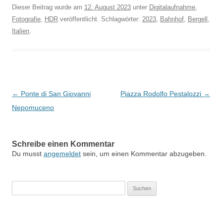
Dieser Beitrag wurde am
12. August 2023
unter
Digitalaufnahme
,
Fotografie
,
HDR
veröffentlicht. Schlagwörter:
2023
,
Bahnhof
,
Bergell
,
Italien
.
Beitragsnavigation
←
Ponte di San Giovanni
Piazza Rodolfo Pestalozzi
→
Nepomuceno
Schreibe einen Kommentar
Du musst
angemeldet
sein, um einen Kommentar abzugeben.
Suchen
nach: