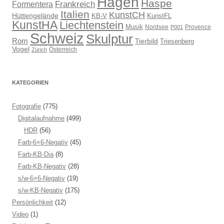
Hagen
Haspe
Frankreich
Formentera
Italien
KunstCH
Hüttengelände
KB-V
KunstFL
KunstHA
Liechtenstein
Musik
Nordsee
Provence
P001
Schweiz
Skulptur
Rom
Tierbild
Triesenberg
Vogel
Österreich
Zürich
KATEGORIEN
Fotografie
(775)
Digitalaufnahme
(499)
HDR
(56)
Farb-6×6-Negativ
(45)
Farb-KB-Dia
(8)
Farb-KB-Negativ
(28)
s/w-6×6-Negativ
(19)
s/w-KB-Negativ
(175)
Persönlichkeit
(12)
Video
(1)