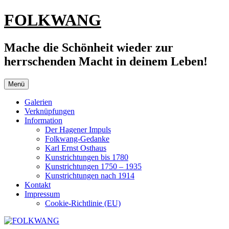
Zum
FOLKWANG
Inhalt
springen
Mache die Schönheit wieder zur
herrschenden Macht in deinem Leben!
Menü
Galerien
Verknüpfungen
Information
Der Hagener Impuls
Folkwang-Gedanke
Karl Ernst Osthaus
Kunstrichtungen bis 1780
Kunstrichtungen 1750 – 1935
Kunstrichtungen nach 1914
Kontakt
Impressum
Cookie-Richtlinie (EU)