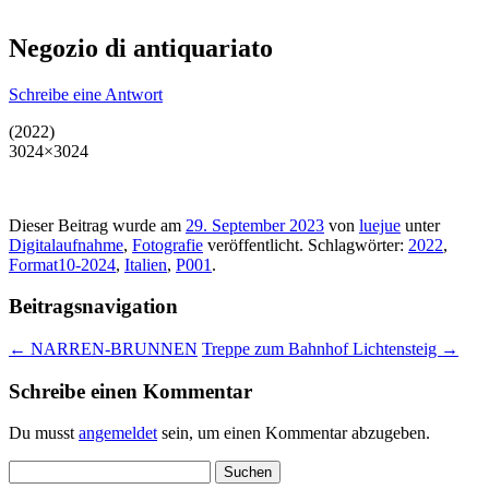
Negozio di antiquariato
Schreibe eine Antwort
(2022)
3024×3024
Dieser Beitrag wurde am
29. September 2023
von
luejue
unter
Digitalaufnahme
,
Fotografie
veröffentlicht. Schlagwörter:
2022
,
Format10-2024
,
Italien
,
P001
.
Beitragsnavigation
←
NARREN-BRUNNEN
Treppe zum Bahnhof Lichtensteig
→
Schreibe einen Kommentar
Du musst
angemeldet
sein, um einen Kommentar abzugeben.
Suchen
nach: