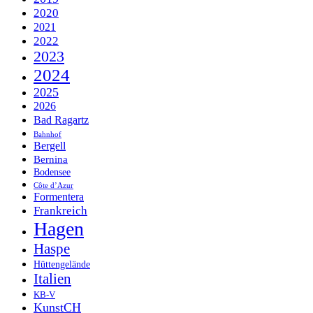
2020
2021
2022
2023
2024
2025
2026
Bad Ragartz
Bahnhof
Bergell
Bernina
Bodensee
Côte d’Azur
Formentera
Frankreich
Hagen
Haspe
Hüttengelände
Italien
KB-V
KunstCH