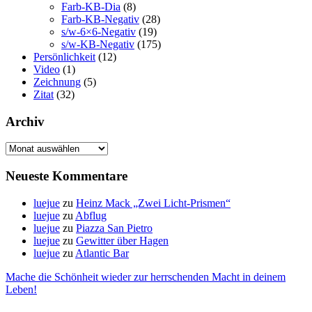
Farb-KB-Dia
(8)
Farb-KB-Negativ
(28)
s/w-6×6-Negativ
(19)
s/w-KB-Negativ
(175)
Persönlichkeit
(12)
Video
(1)
Zeichnung
(5)
Zitat
(32)
Archiv
Archiv
Neueste Kommentare
luejue
zu
Heinz Mack „Zwei Licht-Prismen“
luejue
zu
Abflug
luejue
zu
Piazza San Pietro
luejue
zu
Gewitter über Hagen
luejue
zu
Atlantic Bar
Mache die Schönheit wieder zur herrschenden Macht in deinem
Leben!