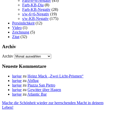
Farb-6×6-Negativ
(45)
Farb-KB-Dia
(8)
Farb-KB-Negativ
(28)
s/w-6×6-Negativ
(19)
s/w-KB-Negativ
(175)
Persönlichkeit
(12)
Video
(1)
Zeichnung
(5)
Zitat
(32)
Archiv
Archiv
Neueste Kommentare
luejue
zu
Heinz Mack „Zwei Licht-Prismen“
luejue
zu
Abflug
luejue
zu
Piazza San Pietro
luejue
zu
Gewitter über Hagen
luejue
zu
Atlantic Bar
Mache die Schönheit wieder zur herrschenden Macht in deinem
Leben!