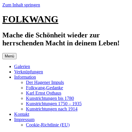
Zum Inhalt springen
FOLKWANG
Mache die Schönheit wieder zur
herrschenden Macht in deinem Leben!
Menü
Galerien
Verknüpfungen
Information
Der Hagener Impuls
Folkwang-Gedanke
Karl Ernst Osthaus
Kunstrichtungen bis 1780
Kunstrichtungen 1750 – 1935
Kunstrichtungen nach 1914
Kontakt
Impressum
Cookie-Richtlinie (EU)