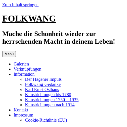
Zum Inhalt springen
FOLKWANG
Mache die Schönheit wieder zur
herrschenden Macht in deinem Leben!
Menü
Galerien
Verknüpfungen
Information
Der Hagener Impuls
Folkwang-Gedanke
Karl Ernst Osthaus
Kunstrichtungen bis 1780
Kunstrichtungen 1750 – 1935
Kunstrichtungen nach 1914
Kontakt
Impressum
Cookie-Richtlinie (EU)