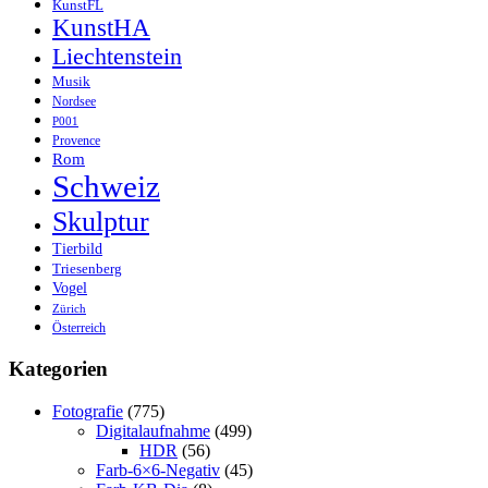
KunstFL
KunstHA
Liechtenstein
Musik
Nordsee
P001
Provence
Rom
Schweiz
Skulptur
Tierbild
Triesenberg
Vogel
Zürich
Österreich
Kategorien
Fotografie
(775)
Digitalaufnahme
(499)
HDR
(56)
Farb-6×6-Negativ
(45)