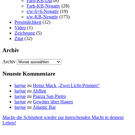
Farb-KB-Dia
(8)
Farb-KB-Negativ
(28)
s/w-6×6-Negativ
(19)
s/w-KB-Negativ
(175)
Persönlichkeit
(12)
Video
(1)
Zeichnung
(5)
Zitat
(32)
Archiv
Archiv
Neueste Kommentare
luejue
zu
Heinz Mack „Zwei Licht-Prismen“
luejue
zu
Abflug
luejue
zu
Piazza San Pietro
luejue
zu
Gewitter über Hagen
luejue
zu
Atlantic Bar
Mache die Schönheit wieder zur herrschenden Macht in deinem
Leben!