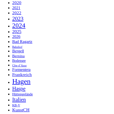
2020
2021
2022
2023
2024
2025
2026
Bad Ragartz
Bahnhof
Bergell
Bernina
Bodensee
Côte d’Azur
Formentera
Frankreich
Hagen
Haspe
Hüttengelände
Italien
KB-V
KunstCH