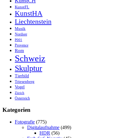
KunstCH
KunstFL
KunstHA
Liechtenstein
Musik
Nordsee
P001
Provence
Rom
Schweiz
Skulptur
Tierbild
Triesenberg
Vogel
Zürich
Österreich
Kategorien
Fotografie
(775)
Digitalaufnahme
(499)
HDR
(56)