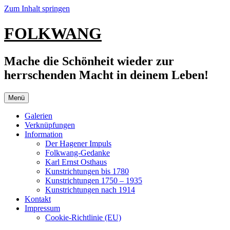
Zum Inhalt springen
FOLKWANG
Mache die Schönheit wieder zur
herrschenden Macht in deinem Leben!
Menü
Galerien
Verknüpfungen
Information
Der Hagener Impuls
Folkwang-Gedanke
Karl Ernst Osthaus
Kunstrichtungen bis 1780
Kunstrichtungen 1750 – 1935
Kunstrichtungen nach 1914
Kontakt
Impressum
Cookie-Richtlinie (EU)