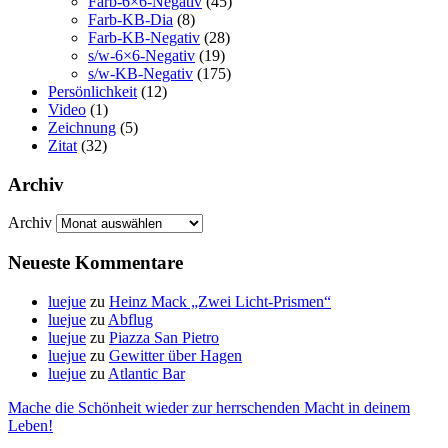
Farb-6×6-Negativ
(45)
Farb-KB-Dia
(8)
Farb-KB-Negativ
(28)
s/w-6×6-Negativ
(19)
s/w-KB-Negativ
(175)
Persönlichkeit
(12)
Video
(1)
Zeichnung
(5)
Zitat
(32)
Archiv
Archiv
Neueste Kommentare
luejue
zu
Heinz Mack „Zwei Licht-Prismen“
luejue
zu
Abflug
luejue
zu
Piazza San Pietro
luejue
zu
Gewitter über Hagen
luejue
zu
Atlantic Bar
Mache die Schönheit wieder zur herrschenden Macht in deinem
Leben!