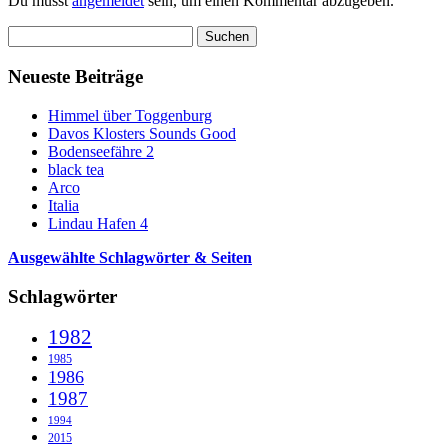
Du musst
angemeldet
sein, um einen Kommentar abzugeben.
Suchen
nach:
Neueste Beiträge
Himmel über Toggenburg
Davos Klosters Sounds Good
Bodenseefähre 2
black tea
Arco
Italia
Lindau Hafen 4
Ausgewählte Schlagwörter & Seiten
Schlagwörter
1982
1985
1986
1987
1994
2015