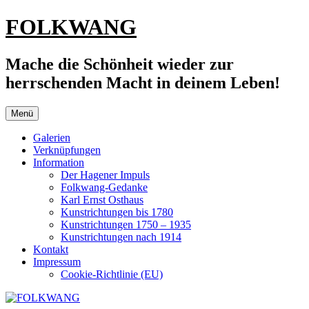
Zum
FOLKWANG
Inhalt
springen
Mache die Schönheit wieder zur
herrschenden Macht in deinem Leben!
Menü
Galerien
Verknüpfungen
Information
Der Hagener Impuls
Folkwang-Gedanke
Karl Ernst Osthaus
Kunstrichtungen bis 1780
Kunstrichtungen 1750 – 1935
Kunstrichtungen nach 1914
Kontakt
Impressum
Cookie-Richtlinie (EU)