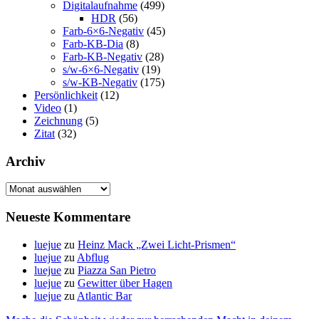
Digitalaufnahme
(499)
HDR
(56)
Farb-6×6-Negativ
(45)
Farb-KB-Dia
(8)
Farb-KB-Negativ
(28)
s/w-6×6-Negativ
(19)
s/w-KB-Negativ
(175)
Persönlichkeit
(12)
Video
(1)
Zeichnung
(5)
Zitat
(32)
Archiv
Archiv
Neueste Kommentare
luejue
zu
Heinz Mack „Zwei Licht-Prismen“
luejue
zu
Abflug
luejue
zu
Piazza San Pietro
luejue
zu
Gewitter über Hagen
luejue
zu
Atlantic Bar