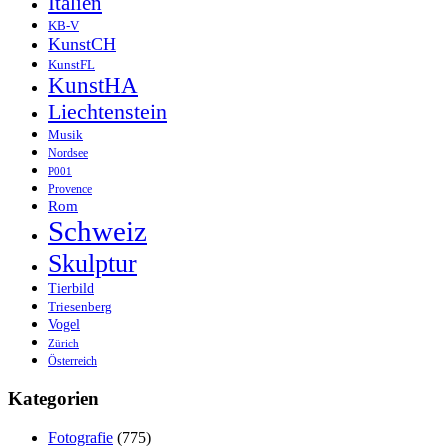
Italien
KB-V
KunstCH
KunstFL
KunstHA
Liechtenstein
Musik
Nordsee
P001
Provence
Rom
Schweiz
Skulptur
Tierbild
Triesenberg
Vogel
Zürich
Österreich
Kategorien
Fotografie
(775)