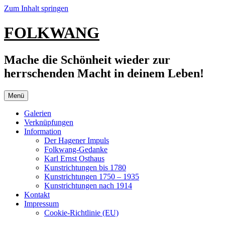
Zum Inhalt springen
FOLKWANG
Mache die Schönheit wieder zur
herrschenden Macht in deinem Leben!
Menü
Galerien
Verknüpfungen
Information
Der Hagener Impuls
Folkwang-Gedanke
Karl Ernst Osthaus
Kunstrichtungen bis 1780
Kunstrichtungen 1750 – 1935
Kunstrichtungen nach 1914
Kontakt
Impressum
Cookie-Richtlinie (EU)