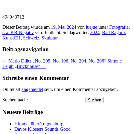
4949×3712
Dieser Beitrag wurde am
19. Mai 2024
von
luejue
unter
Fotografie
,
s/w-KB-Negativ
veröffentlicht. Schlagwörter:
2024
,
Bad Ragartz
,
KunstCH
,
Schweiz
,
Skulptur
.
Beitragsnavigation
←
Mario Dilitz „No. 205, No. 196, No. 204, No. 206“
Simone
Leigh „Brickhouse“
→
Schreibe einen Kommentar
Du musst
angemeldet
sein, um einen Kommentar abzugeben.
Suchen nach:
Neueste Beiträge
Himmel über Toggenburg
Davos Klosters Sounds Good