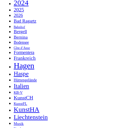
2024
2025
2026
Bad Ragartz
Bahnhof
Bergell
Bernina
Bodensee
Côte d’Azur
Formentera
Frankreich
Hagen
Haspe
Hüttengelände
Italien
KB-V
KunstCH
KunstFL
KunstHA
Liechtenstein
Musik