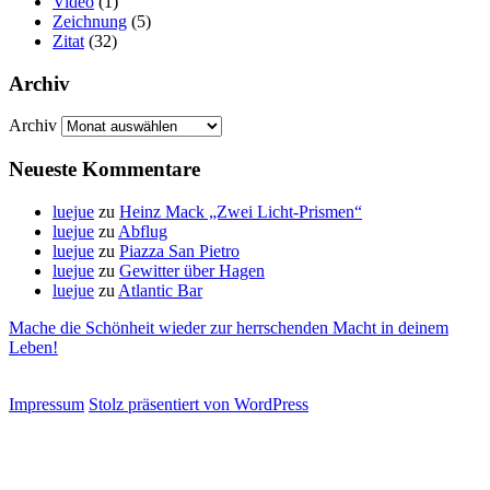
Video
(1)
Zeichnung
(5)
Zitat
(32)
Archiv
Archiv
Neueste Kommentare
luejue
zu
Heinz Mack „Zwei Licht-Prismen“
luejue
zu
Abflug
luejue
zu
Piazza San Pietro
luejue
zu
Gewitter über Hagen
luejue
zu
Atlantic Bar
Mache die Schönheit wieder zur herrschenden Macht in deinem
Leben!
Impressum
Stolz präsentiert von WordPress