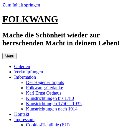
Zum Inhalt springen
FOLKWANG
Mache die Schönheit wieder zur
herrschenden Macht in deinem Leben!
Menü
Galerien
Verknüpfungen
Information
Der Hagener Impuls
Folkwang-Gedanke
Karl Ernst Osthaus
Kunstrichtungen bis 1780
Kunstrichtungen 1750 – 1935
Kunstrichtungen nach 1914
Kontakt
Impressum
Cookie-Richtlinie (EU)