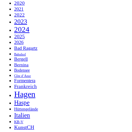
2020
2021
2022
2023
2024
2025
2026
Bad Ragartz
Bahnhof
Bergell
Bernina
Bodensee
Côte d’Azur
Formentera
Frankreich
Hagen
Haspe
Hüttengelände
Italien
KB-V
KunstCH