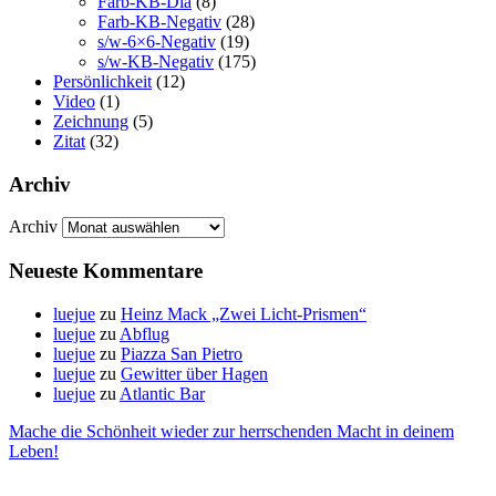
Farb-KB-Dia
(8)
Farb-KB-Negativ
(28)
s/w-6×6-Negativ
(19)
s/w-KB-Negativ
(175)
Persönlichkeit
(12)
Video
(1)
Zeichnung
(5)
Zitat
(32)
Archiv
Archiv
Neueste Kommentare
luejue
zu
Heinz Mack „Zwei Licht-Prismen“
luejue
zu
Abflug
luejue
zu
Piazza San Pietro
luejue
zu
Gewitter über Hagen
luejue
zu
Atlantic Bar
Mache die Schönheit wieder zur herrschenden Macht in deinem
Leben!