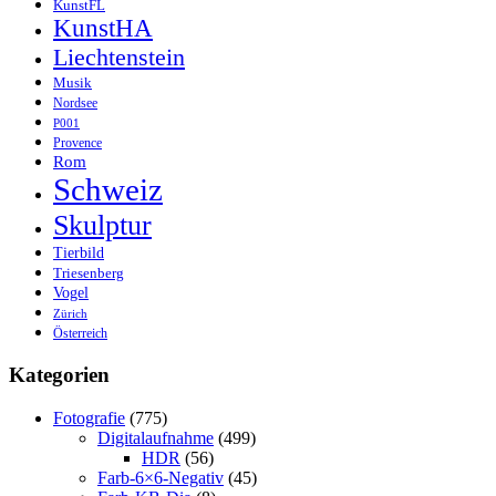
KunstFL
KunstHA
Liechtenstein
Musik
Nordsee
P001
Provence
Rom
Schweiz
Skulptur
Tierbild
Triesenberg
Vogel
Zürich
Österreich
Kategorien
Fotografie
(775)
Digitalaufnahme
(499)
HDR
(56)
Farb-6×6-Negativ
(45)