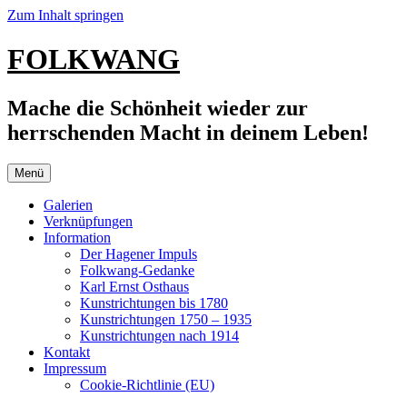
Zum Inhalt springen
FOLKWANG
Mache die Schönheit wieder zur
herrschenden Macht in deinem Leben!
Menü
Galerien
Verknüpfungen
Information
Der Hagener Impuls
Folkwang-Gedanke
Karl Ernst Osthaus
Kunstrichtungen bis 1780
Kunstrichtungen 1750 – 1935
Kunstrichtungen nach 1914
Kontakt
Impressum
Cookie-Richtlinie (EU)