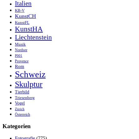
Italien
KB-V
KunstCH
KunstFL
KunstHA
Liechtenstein
Musik
Nordsee
P001
Provence
Rom
Schweiz
Skulptur
Tierbild
Triesenberg
Vogel
Zürich
Österreich
Kategorien
Fotografie
(775)