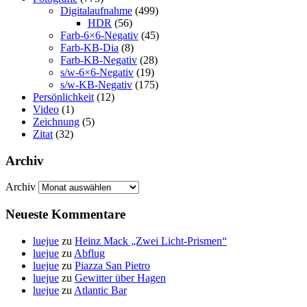
Digitalaufnahme
(499)
HDR
(56)
Farb-6×6-Negativ
(45)
Farb-KB-Dia
(8)
Farb-KB-Negativ
(28)
s/w-6×6-Negativ
(19)
s/w-KB-Negativ
(175)
Persönlichkeit
(12)
Video
(1)
Zeichnung
(5)
Zitat
(32)
Archiv
Archiv
Neueste Kommentare
luejue
zu
Heinz Mack „Zwei Licht-Prismen“
luejue
zu
Abflug
luejue
zu
Piazza San Pietro
luejue
zu
Gewitter über Hagen
luejue
zu
Atlantic Bar