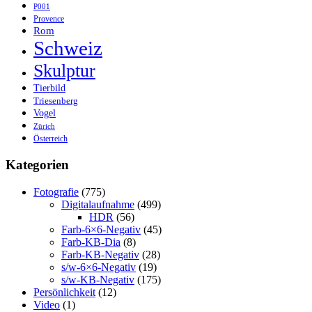
P001
Provence
Rom
Schweiz
Skulptur
Tierbild
Triesenberg
Vogel
Zürich
Österreich
Kategorien
Fotografie
(775)
Digitalaufnahme
(499)
HDR
(56)
Farb-6×6-Negativ
(45)
Farb-KB-Dia
(8)
Farb-KB-Negativ
(28)
s/w-6×6-Negativ
(19)
s/w-KB-Negativ
(175)
Persönlichkeit
(12)
Video
(1)