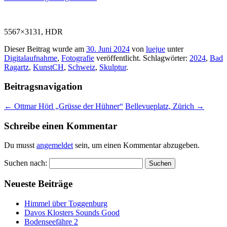
5567×3131, HDR
Dieser Beitrag wurde am
30. Juni 2024
von
luejue
unter
Digitalaufnahme
,
Fotografie
veröffentlicht. Schlagwörter:
2024
,
Bad
Ragartz
,
KunstCH
,
Schweiz
,
Skulptur
.
Beitragsnavigation
←
Ottmar Hörl „Grüsse der Hühner“
Bellevueplatz, Zürich
→
Schreibe einen Kommentar
Du musst
angemeldet
sein, um einen Kommentar abzugeben.
Suchen nach:
Neueste Beiträge
Himmel über Toggenburg
Davos Klosters Sounds Good
Bodenseefähre 2