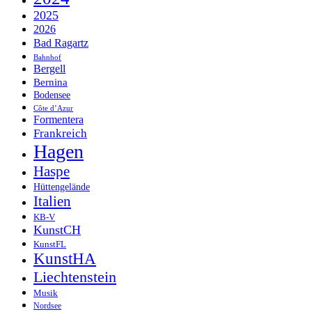
2025
2026
Bad Ragartz
Bahnhof
Bergell
Bernina
Bodensee
Côte d’Azur
Formentera
Frankreich
Hagen
Haspe
Hüttengelände
Italien
KB-V
KunstCH
KunstFL
KunstHA
Liechtenstein
Musik
Nordsee