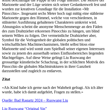
selbst beschäftigte die Puppe in der Folge intensiv. Die Motive der
Marionette und der Lüge setzten sich seiner Gedankenwelt fest und
wurden zur kreativen Grundlage für die Installation «Mr
Pinocchio». Insgesamt sechs Meter hoch ragt mittig eine stählerne
Marionette gegen den Himmel, welche von verschiedenen, in
stilisierter Ausführung gehaltenen Charakteren umkreist wird.
Ahnungslos scheint die anonyme Menschenmenge an den Fäden
des zum Drahtzieher erkorenen Pinocchio zu hängen, um blind
seinem Willen zu folgen. Der vermeintliche Drahtzieher aber,
Symbol für die Verlogenheit der globalen politischen und
wirtschaftlichen Machtmechanismen, bleibt selbst bloss eine
Marionette und wird somit zum Spielball seiner eigenen Interessen
sowie zu jenem des ausserhalb seines Einflussbereiches liegenden
Machtgefüges. Auf diese Weise gelingt Liu Ruowang der
grossartige künstlerische Schachzug, in der schlichten Motivik des
Pinocchio die globalen Machtstrukturen in ihrer Ganzheit
darzustellen und zugleich zu entlarven.
Zitat
«Als Kind habe ich gerne nach der Wahrheit gefragt. Als ich älter
wurde, habe ich damit aufgehört, Fragen zu stellen.»
Quelle: Bad Ragartz 2024 – Ruowang Liu
Liu Ruowang “Original Sin”