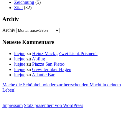
Zeichnung
(5)
Zitat
(32)
Archiv
Archiv
Neueste Kommentare
luejue
zu
Heinz Mack „Zwei Licht-Prismen“
luejue
zu
Abflug
luejue
zu
Piazza San Pietro
luejue
zu
Gewitter über Hagen
luejue
zu
Atlantic Bar
Mache die Schönheit wieder zur herrschenden Macht in deinem
Leben!
Impressum
Stolz präsentiert von WordPress