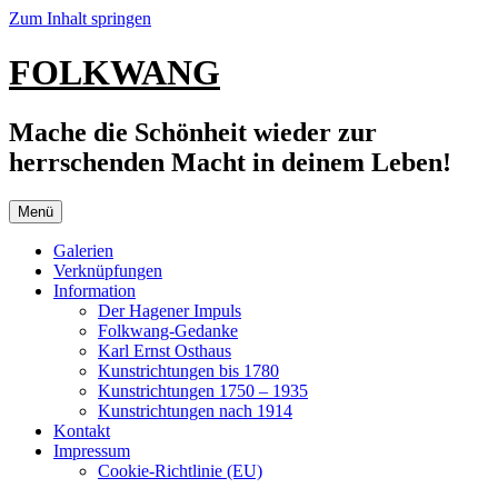
Zum Inhalt springen
FOLKWANG
Mache die Schönheit wieder zur
herrschenden Macht in deinem Leben!
Menü
Galerien
Verknüpfungen
Information
Der Hagener Impuls
Folkwang-Gedanke
Karl Ernst Osthaus
Kunstrichtungen bis 1780
Kunstrichtungen 1750 – 1935
Kunstrichtungen nach 1914
Kontakt
Impressum
Cookie-Richtlinie (EU)