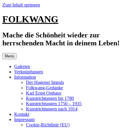
Zum Inhalt springen
FOLKWANG
Mache die Schönheit wieder zur
herrschenden Macht in deinem Leben!
Menü
Galerien
Verknüpfungen
Information
Der Hagener Impuls
Folkwang-Gedanke
Karl Ernst Osthaus
Kunstrichtungen bis 1780
Kunstrichtungen 1750 – 1935
Kunstrichtungen nach 1914
Kontakt
Impressum
Cookie-Richtlinie (EU)