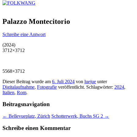
Palazzo Montecitorio
Schreibe eine Antwort
(2024)
3712×3712
5568×3712
Dieser Beitrag wurde am
6. Juli 2024
von
luejue
unter
Digitalaufnahme
,
Fotografie
veröffentlicht. Schlagwörter:
2024
,
Italien
,
Rom
.
Beitragsnavigation
←
Bellevueplatz, Zürich
Schotterwerk, Buchs SG 2
→
Schreibe einen Kommentar