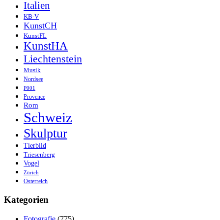
Italien
KB-V
KunstCH
KunstFL
KunstHA
Liechtenstein
Musik
Nordsee
P001
Provence
Rom
Schweiz
Skulptur
Tierbild
Triesenberg
Vogel
Zürich
Österreich
Kategorien
Fotografie
(775)