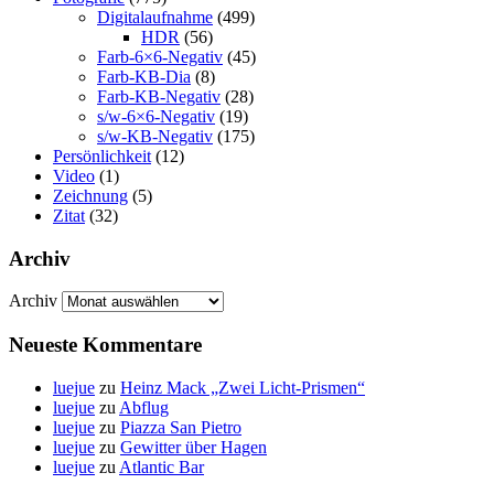
Digitalaufnahme
(499)
HDR
(56)
Farb-6×6-Negativ
(45)
Farb-KB-Dia
(8)
Farb-KB-Negativ
(28)
s/w-6×6-Negativ
(19)
s/w-KB-Negativ
(175)
Persönlichkeit
(12)
Video
(1)
Zeichnung
(5)
Zitat
(32)
Archiv
Archiv
Neueste Kommentare
luejue
zu
Heinz Mack „Zwei Licht-Prismen“
luejue
zu
Abflug
luejue
zu
Piazza San Pietro
luejue
zu
Gewitter über Hagen
luejue
zu
Atlantic Bar