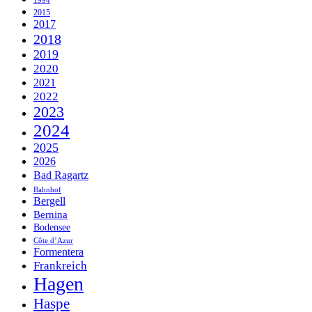
1994
2015
2017
2018
2019
2020
2021
2022
2023
2024
2025
2026
Bad Ragartz
Bahnhof
Bergell
Bernina
Bodensee
Côte d’Azur
Formentera
Frankreich
Hagen
Haspe