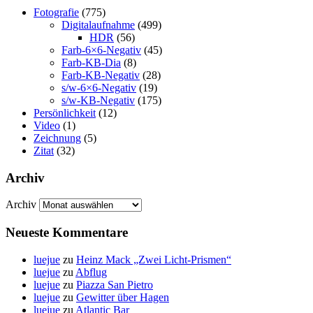
Fotografie
(775)
Digitalaufnahme
(499)
HDR
(56)
Farb-6×6-Negativ
(45)
Farb-KB-Dia
(8)
Farb-KB-Negativ
(28)
s/w-6×6-Negativ
(19)
s/w-KB-Negativ
(175)
Persönlichkeit
(12)
Video
(1)
Zeichnung
(5)
Zitat
(32)
Archiv
Archiv
Neueste Kommentare
luejue
zu
Heinz Mack „Zwei Licht-Prismen“
luejue
zu
Abflug
luejue
zu
Piazza San Pietro
luejue
zu
Gewitter über Hagen
luejue
zu
Atlantic Bar