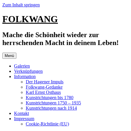
Zum Inhalt springen
FOLKWANG
Mache die Schönheit wieder zur
herrschenden Macht in deinem Leben!
Menü
Galerien
Verknüpfungen
Information
Der Hagener Impuls
Folkwang-Gedanke
Karl Ernst Osthaus
Kunstrichtungen bis 1780
Kunstrichtungen 1750 – 1935
Kunstrichtungen nach 1914
Kontakt
Impressum
Cookie-Richtlinie (EU)