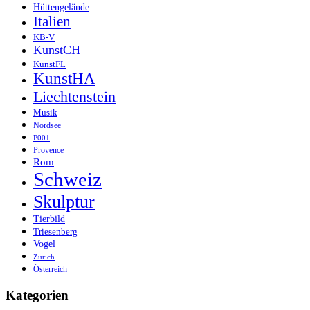
Hüttengelände
Italien
KB-V
KunstCH
KunstFL
KunstHA
Liechtenstein
Musik
Nordsee
P001
Provence
Rom
Schweiz
Skulptur
Tierbild
Triesenberg
Vogel
Zürich
Österreich
Kategorien