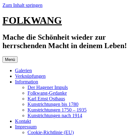
Zum Inhalt springen
FOLKWANG
Mache die Schönheit wieder zur
herrschenden Macht in deinem Leben!
Menü
Galerien
Verknüpfungen
Information
Der Hagener Impuls
Folkwang-Gedanke
Karl Ernst Osthaus
Kunstrichtungen bis 1780
Kunstrichtungen 1750 – 1935
Kunstrichtungen nach 1914
Kontakt
Impressum
Cookie-Richtlinie (EU)