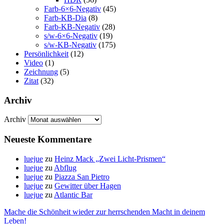
Farb-6×6-Negativ
(45)
Farb-KB-Dia
(8)
Farb-KB-Negativ
(28)
s/w-6×6-Negativ
(19)
s/w-KB-Negativ
(175)
Persönlichkeit
(12)
Video
(1)
Zeichnung
(5)
Zitat
(32)
Archiv
Archiv
Neueste Kommentare
luejue
zu
Heinz Mack „Zwei Licht-Prismen“
luejue
zu
Abflug
luejue
zu
Piazza San Pietro
luejue
zu
Gewitter über Hagen
luejue
zu
Atlantic Bar
Mache die Schönheit wieder zur herrschenden Macht in deinem
Leben!