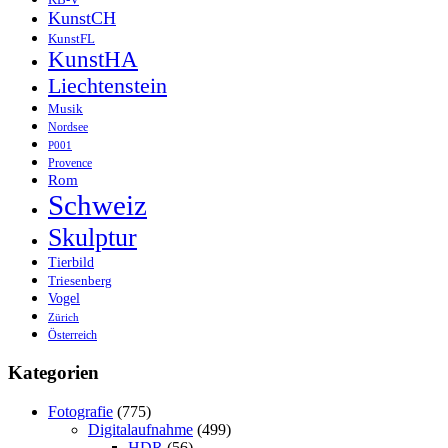
KB-V
KunstCH
KunstFL
KunstHA
Liechtenstein
Musik
Nordsee
P001
Provence
Rom
Schweiz
Skulptur
Tierbild
Triesenberg
Vogel
Zürich
Österreich
Kategorien
Fotografie
(775)
Digitalaufnahme
(499)
HDR
(56)