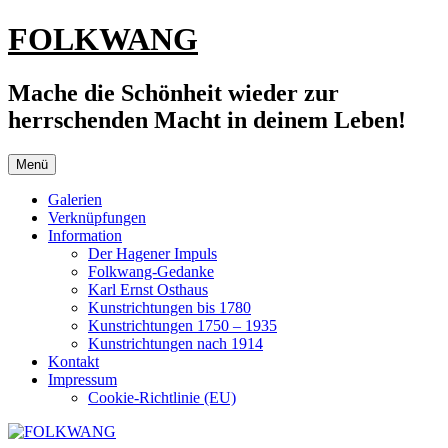
Zum
FOLKWANG
Inhalt
springen
Mache die Schönheit wieder zur
herrschenden Macht in deinem Leben!
Menü
Galerien
Verknüpfungen
Information
Der Hagener Impuls
Folkwang-Gedanke
Karl Ernst Osthaus
Kunstrichtungen bis 1780
Kunstrichtungen 1750 – 1935
Kunstrichtungen nach 1914
Kontakt
Impressum
Cookie-Richtlinie (EU)