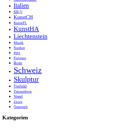
Italien
KB-V
KunstCH
KunstFL
KunstHA
Liechtenstein
Musik
Nordsee
P001
Provence
Rom
Schweiz
Skulptur
Tierbild
Triesenberg
Vogel
Zürich
Österreich
Kategorien