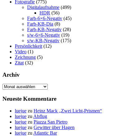
Fotografie
(775)
Digitalaufnahme
(499)
HDR
(56)
Farb-6×6-Negativ
(45)
Farb-KB-Dia
(8)
Farb-KB-Negativ
(28)
s/w-6×6-Negativ
(19)
s/w-KB-Negativ
(175)
Persönlichkeit
(12)
Video
(1)
Zeichnung
(5)
Zitat
(32)
Archiv
Archiv
Neueste Kommentare
luejue
zu
Heinz Mack „Zwei Licht-Prismen“
luejue
zu
Abflug
luejue
zu
Piazza San Pietro
luejue
zu
Gewitter über Hagen
luejue
zu
Atlantic Bar