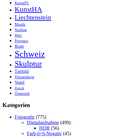
KunstFL
KunstHA
Liechtenstein
Musik
Nordsee
P001
Provence
Rom
Schweiz
Skulptur
Tierbild
Triesenberg
Vogel
Zürich
Österreich
Kategorien
Fotografie
(775)
Digitalaufnahme
(499)
HDR
(56)
Farb-6×6-Negativ
(45)