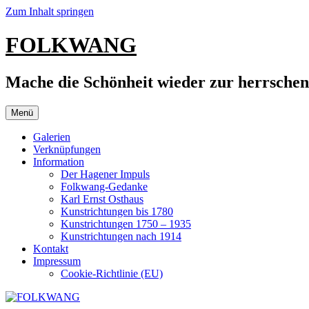
Zum Inhalt springen
FOLKWANG
Mache die Schönheit wieder zur herrsche
Menü
Galerien
Verknüpfungen
Information
Der Hagener Impuls
Folkwang-Gedanke
Karl Ernst Osthaus
Kunstrichtungen bis 1780
Kunstrichtungen 1750 – 1935
Kunstrichtungen nach 1914
Kontakt
Impressum
Cookie-Richtlinie (EU)