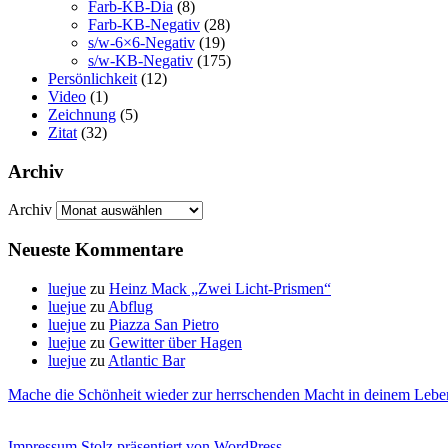
Farb-KB-Dia
(8)
Farb-KB-Negativ
(28)
s/w-6×6-Negativ
(19)
s/w-KB-Negativ
(175)
Persönlichkeit
(12)
Video
(1)
Zeichnung
(5)
Zitat
(32)
Archiv
Archiv
Neueste Kommentare
luejue
zu
Heinz Mack „Zwei Licht-Prismen“
luejue
zu
Abflug
luejue
zu
Piazza San Pietro
luejue
zu
Gewitter über Hagen
luejue
zu
Atlantic Bar
Mache die Schönheit wieder zur herrschenden Macht in deinem Lebe
Impressum
Stolz präsentiert von WordPress