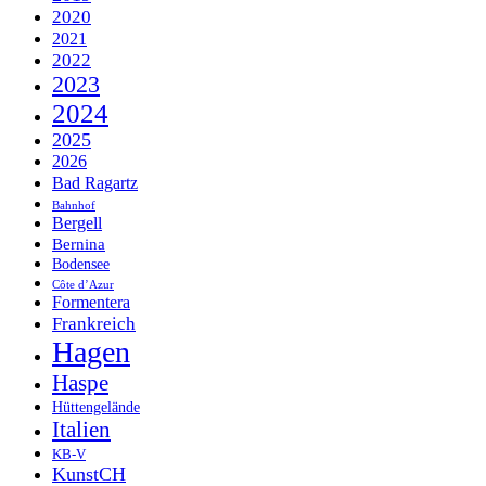
2020
2021
2022
2023
2024
2025
2026
Bad Ragartz
Bahnhof
Bergell
Bernina
Bodensee
Côte d’Azur
Formentera
Frankreich
Hagen
Haspe
Hüttengelände
Italien
KB-V
KunstCH