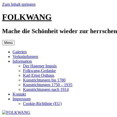
Zum Inhalt springen
FOLKWANG
Mache die Schönheit wieder zur herrsche
Menü
Galerien
Verknüpfungen
Information
Der Hagener Impuls
Folkwang-Gedanke
Karl Ernst Osthaus
Kunstrichtungen bis 1780
Kunstrichtungen 1750 – 1935
Kunstrichtungen nach 1914
Kontakt
Impressum
Cookie-Richtlinie (EU)