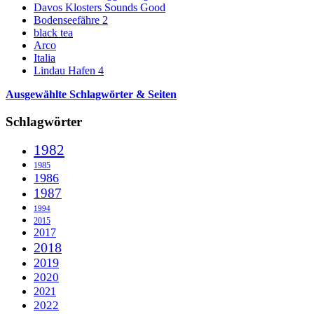
Davos Klosters Sounds Good
Bodenseefähre 2
black tea
Arco
Italia
Lindau Hafen 4
Ausgewählte Schlagwörter & Seiten
Schlagwörter
1982
1985
1986
1987
1994
2015
2017
2018
2019
2020
2021
2022