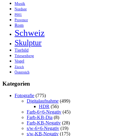
Musik
Nordsee
P001
Provence
Rom
Schweiz
Skulptur
Tierbild
Triesenberg
Vogel
Zürich
Österreich
Kategorien
Fotografie
(775)
Digitalaufnahme
(499)
HDR
(56)
Farb-6×6-Negativ
(45)
Farb-KB-Dia
(8)
Farb-KB-Negativ
(28)
s/w-6×6-Negativ
(19)
s/w-KB-Negativ
(175)