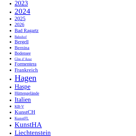
2023
2024
2025
2026
Bad Ragartz
Bahnhof
Bergell
Bernina
Bodensee
Côte d’Azur
Formentera
Frankreich
Hagen
Haspe
Hüttengelände
Italien
KB-V
KunstCH
KunstFL
KunstHA
Liechtenstein