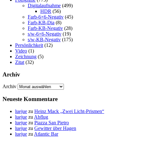
Digitalaufnahme
(499)
HDR
(56)
Farb-6×6-Negativ
(45)
Farb-KB-Dia
(8)
Farb-KB-Negativ
(28)
s/w-6×6-Negativ
(19)
s/w-KB-Negativ
(175)
Persönlichkeit
(12)
Video
(1)
Zeichnung
(5)
Zitat
(32)
Archiv
Archiv
Neueste Kommentare
luejue
zu
Heinz Mack „Zwei Licht-Prismen“
luejue
zu
Abflug
luejue
zu
Piazza San Pietro
luejue
zu
Gewitter über Hagen
luejue
zu
Atlantic Bar