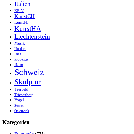
Italien
KB-V
KunstCH
KunstFL
KunstHA
Liechtenstein
Musik
Nordsee
P001
Provence
Rom
Schweiz
Skulptur
Tierbild
Triesenberg
Vogel
Zürich
Österreich
Kategorien
Fotografie
(775)