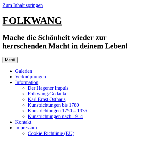
Zum Inhalt springen
FOLKWANG
Mache die Schönheit wieder zur
herrschenden Macht in deinem Leben!
Menü
Galerien
Verknüpfungen
Information
Der Hagener Impuls
Folkwang-Gedanke
Karl Ernst Osthaus
Kunstrichtungen bis 1780
Kunstrichtungen 1750 – 1935
Kunstrichtungen nach 1914
Kontakt
Impressum
Cookie-Richtlinie (EU)