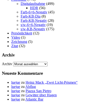
Digitalaufnahme
(499)
HDR
(56)
Farb-6×6-Negativ
(45)
Farb-KB-Dia
(8)
Farb-KB-Negativ
(28)
s/w-6×6-Negativ
(19)
s/w-KB-Negativ
(175)
Persönlichkeit
(12)
Video
(1)
Zeichnung
(5)
Zitat
(32)
Archiv
Archiv
Neueste Kommentare
luejue
zu
Heinz Mack „Zwei Licht-Prismen“
luejue
zu
Abflug
luejue
zu
Piazza San Pietro
luejue
zu
Gewitter über Hagen
luejue
zu
Atlantic Bar