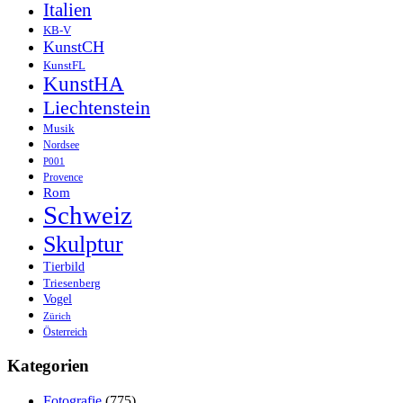
Italien
KB-V
KunstCH
KunstFL
KunstHA
Liechtenstein
Musik
Nordsee
P001
Provence
Rom
Schweiz
Skulptur
Tierbild
Triesenberg
Vogel
Zürich
Österreich
Kategorien
Fotografie
(775)