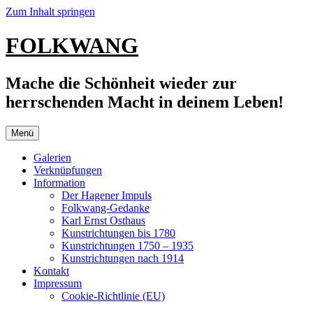
Zum Inhalt springen
FOLKWANG
Mache die Schönheit wieder zur
herrschenden Macht in deinem Leben!
Menü
Galerien
Verknüpfungen
Information
Der Hagener Impuls
Folkwang-Gedanke
Karl Ernst Osthaus
Kunstrichtungen bis 1780
Kunstrichtungen 1750 – 1935
Kunstrichtungen nach 1914
Kontakt
Impressum
Cookie-Richtlinie (EU)