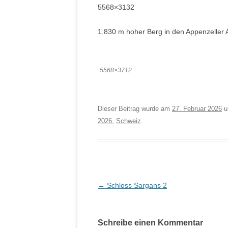
5568×3132
1.830 m hoher Berg in den Appenzeller
5568×3712
Dieser Beitrag wurde am
27. Februar 2026
u
2026
,
Schweiz
.
Beitragsnavigation
←
Schloss Sargans 2
Schreibe einen Kommentar