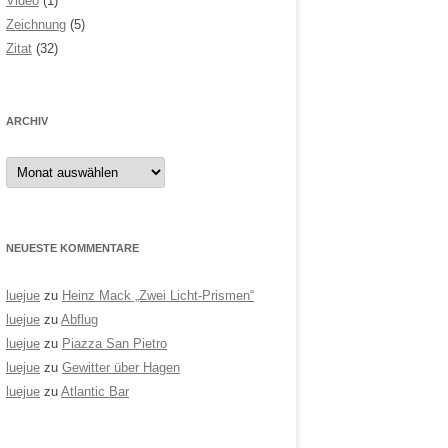
Video
(1)
Zeichnung
(5)
Zitat
(32)
ARCHIV
Archiv
NEUESTE KOMMENTARE
luejue
zu
Heinz Mack „Zwei Licht-Prismen“
luejue
zu
Abflug
luejue
zu
Piazza San Pietro
luejue
zu
Gewitter über Hagen
luejue
zu
Atlantic Bar