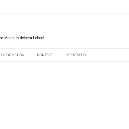
en Macht in deinem Leben!
INFORMATION
KONTAKT
IMPRESSUM
DER HAGENER IMPULS
COOKIE-RICHTLINIE (EU)
FOLKWANG-GEDANKE
KARL ERNST OSTHAUS
KUNSTRICHTUNGEN BIS 1780
KUNSTRICHTUNGEN 1750 – 1935
KUNSTRICHTUNGEN NACH 1914