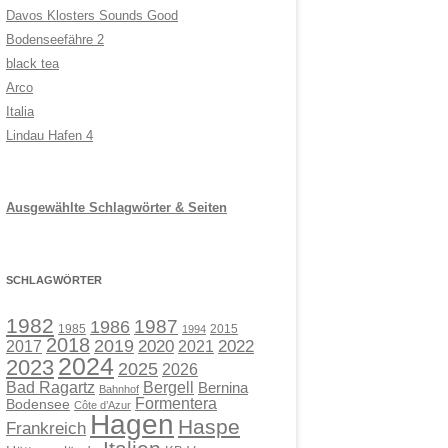
Davos Klosters Sounds Good
Bodenseefähre 2
black tea
Arco
Italia
Lindau Hafen 4
Ausgewählte Schlagwörter & Seiten
SCHLAGWÖRTER
1982
1987
1986
1985
2015
1994
2018
2019
2017
2020
2021
2022
2024
2023
2025
2026
Bad Ragartz
Bergell
Bernina
Bahnhof
Formentera
Bodensee
Côte d’Azur
Hagen
Haspe
Frankreich