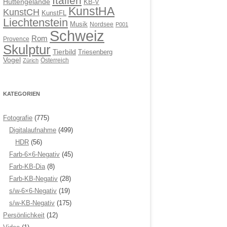
Italien
Hüttengelände
KB-V
KunstHA
KunstCH
KunstFL
Liechtenstein
Musik
Nordsee
P001
Schweiz
Rom
Provence
Skulptur
Tierbild
Triesenberg
Vogel
Österreich
Zürich
KATEGORIEN
Fotografie
(775)
Digitalaufnahme
(499)
HDR
(56)
Farb-6×6-Negativ
(45)
Farb-KB-Dia
(8)
Farb-KB-Negativ
(28)
s/w-6×6-Negativ
(19)
s/w-KB-Negativ
(175)
Persönlichkeit
(12)