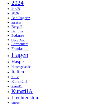
2024
2025
2026
Bad Ragartz
Bahnhof
Bergell
Bernina
Bodensee
Côte d’Azur
Formentera
Frankreich
Hagen
Haspe
Hüttengelände
Italien
KB-V
KunstCH
KunstFL
KunstHA
Liechtenstein
Musik