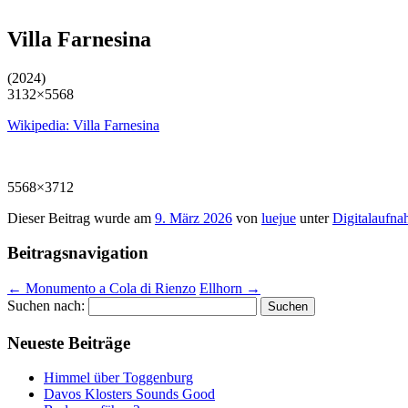
Villa Farnesina
(2024)
3132×5568
Wikipedia: Villa Farnesina
5568×3712
Dieser Beitrag wurde am
9. März 2026
von
luejue
unter
Digitalaufn
Beitragsnavigation
←
Monumento a Cola di Rienzo
Ellhorn
→
Suchen nach:
Neueste Beiträge
Himmel über Toggenburg
Davos Klosters Sounds Good