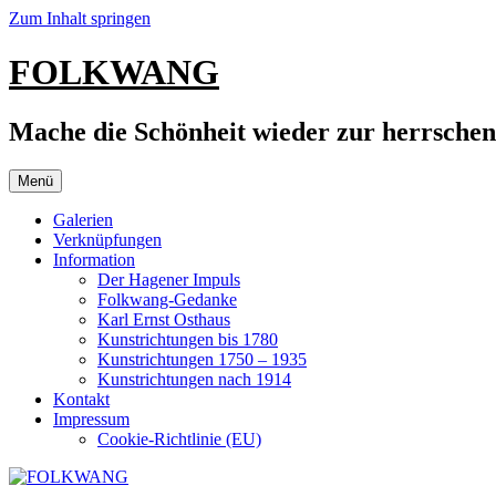
Zum Inhalt springen
FOLKWANG
Mache die Schönheit wieder zur herrsche
Menü
Galerien
Verknüpfungen
Information
Der Hagener Impuls
Folkwang-Gedanke
Karl Ernst Osthaus
Kunstrichtungen bis 1780
Kunstrichtungen 1750 – 1935
Kunstrichtungen nach 1914
Kontakt
Impressum
Cookie-Richtlinie (EU)