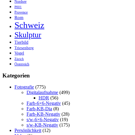
Nordsee
P001
Provence
Rom
Schweiz
Skulptur
Tierbild
Triesenberg
Vogel
Zürich
Österreich
Kategorien
Fotografie
(775)
Digitalaufnahme
(499)
HDR
(56)
Farb-6×6-Negativ
(45)
Farb-KB-Dia
(8)
Farb-KB-Negativ
(28)
s/w-6×6-Negativ
(19)
s/w-KB-Negativ
(175)
Persönlichkeit
(12)