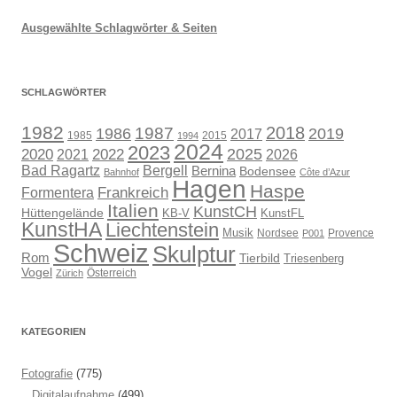
Ausgewählte Schlagwörter & Seiten
SCHLAGWÖRTER
1982
1987
2018
1986
2019
2017
1985
2015
1994
2024
2023
2025
2020
2021
2022
2026
Bad Ragartz
Bergell
Bernina
Bodensee
Bahnhof
Côte d’Azur
Hagen
Haspe
Frankreich
Formentera
Italien
KunstCH
Hüttengelände
KB-V
KunstFL
KunstHA
Liechtenstein
Musik
Nordsee
Provence
P001
Schweiz
Skulptur
Rom
Tierbild
Triesenberg
Vogel
Österreich
Zürich
KATEGORIEN
Fotografie
(775)
Digitalaufnahme
(499)