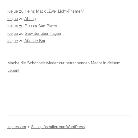
luejue
zu
Heinz Mack „Zwei Licht-Prismen“
luejue
zu
Abflug
luejue
zu
Piazza San Pietro
luejue
zu
Gewitter über Hagen
luejue
zu
Atlantic Bar
Mache die Schönheit wieder zur herrschenden Macht in deinem
Leben!
Impressum
Stolz präsentiert von WordPress