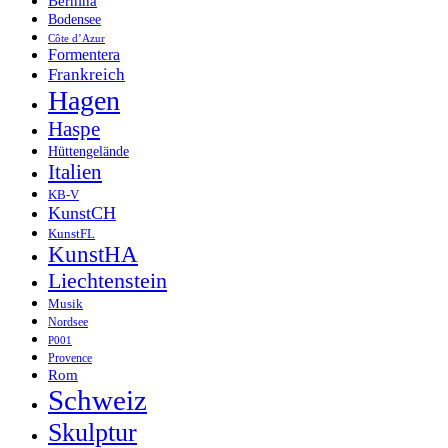
Bernina
Bodensee
Côte d’Azur
Formentera
Frankreich
Hagen
Haspe
Hüttengelände
Italien
KB-V
KunstCH
KunstFL
KunstHA
Liechtenstein
Musik
Nordsee
P001
Provence
Rom
Schweiz
Skulptur