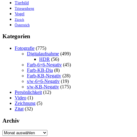
Tierbild
Triesenberg
Vogel
Zürich
Österreich
Kategorien
Fotografie
(775)
Digitalaufnahme
(499)
HDR
(56)
Farb-6×6-Negativ
(45)
Farb-KB-Dia
(8)
Farb-KB-Negativ
(28)
s/w-6×6-Negativ
(19)
s/w-KB-Negativ
(175)
Persönlichkeit
(12)
Video
(1)
Zeichnung
(5)
Zitat
(32)
Archiv
Archiv