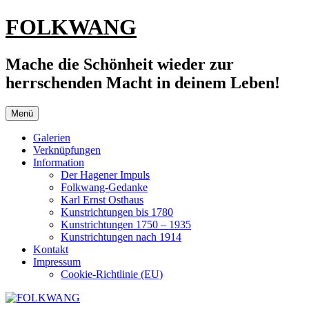
Zum
FOLKWANG
Inhalt
springen
Mache die Schönheit wieder zur
herrschenden Macht in deinem Leben!
Menü
Galerien
Verknüpfungen
Information
Der Hagener Impuls
Folkwang-Gedanke
Karl Ernst Osthaus
Kunstrichtungen bis 1780
Kunstrichtungen 1750 – 1935
Kunstrichtungen nach 1914
Kontakt
Impressum
Cookie-Richtlinie (EU)