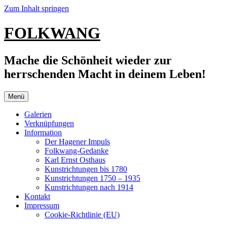
Zum Inhalt springen
FOLKWANG
Mache die Schönheit wieder zur
herrschenden Macht in deinem Leben!
Menü
Galerien
Verknüpfungen
Information
Der Hagener Impuls
Folkwang-Gedanke
Karl Ernst Osthaus
Kunstrichtungen bis 1780
Kunstrichtungen 1750 – 1935
Kunstrichtungen nach 1914
Kontakt
Impressum
Cookie-Richtlinie (EU)