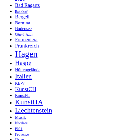
Bad Ragartz
Bahnhof
Bergell
Bernina
Bodensee
Côte d’Azur
Formentera
Frankreich
Hagen
Haspe
Hüttengelände
Italien
KB-V
KunstCH
KunstFL
KunstHA
Liechtenstein
Musik
Nordsee
P001
Provence
Rom