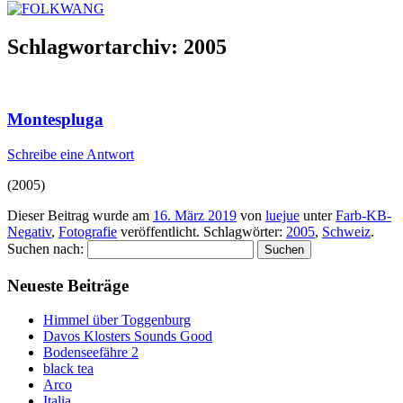
Schlagwortarchiv:
2005
Montespluga
Schreibe eine Antwort
(2005)
Dieser Beitrag wurde am
16. März 2019
von
luejue
unter
Farb-KB-
Negativ
,
Fotografie
veröffentlicht. Schlagwörter:
2005
,
Schweiz
.
Suchen nach:
Neueste Beiträge
Himmel über Toggenburg
Davos Klosters Sounds Good
Bodenseefähre 2
black tea
Arco
Italia