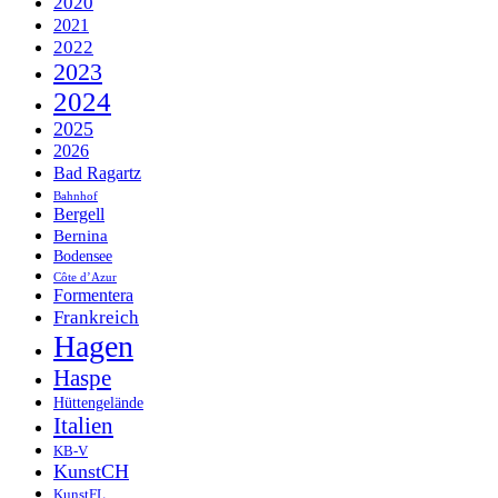
2020
2021
2022
2023
2024
2025
2026
Bad Ragartz
Bahnhof
Bergell
Bernina
Bodensee
Côte d’Azur
Formentera
Frankreich
Hagen
Haspe
Hüttengelände
Italien
KB-V
KunstCH
KunstFL