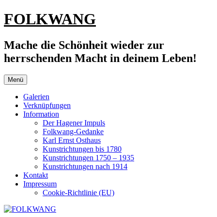
Zum
FOLKWANG
Inhalt
springen
Mache die Schönheit wieder zur
herrschenden Macht in deinem Leben!
Menü
Galerien
Verknüpfungen
Information
Der Hagener Impuls
Folkwang-Gedanke
Karl Ernst Osthaus
Kunstrichtungen bis 1780
Kunstrichtungen 1750 – 1935
Kunstrichtungen nach 1914
Kontakt
Impressum
Cookie-Richtlinie (EU)