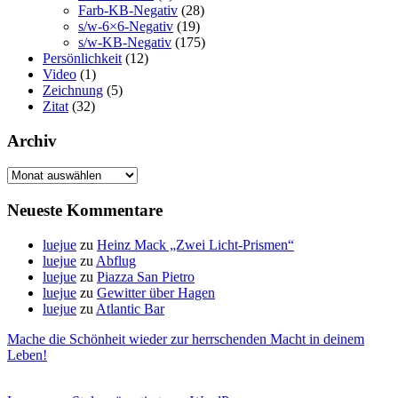
Farb-KB-Negativ
(28)
s/w-6×6-Negativ
(19)
s/w-KB-Negativ
(175)
Persönlichkeit
(12)
Video
(1)
Zeichnung
(5)
Zitat
(32)
Archiv
Archiv
Neueste Kommentare
luejue
zu
Heinz Mack „Zwei Licht-Prismen“
luejue
zu
Abflug
luejue
zu
Piazza San Pietro
luejue
zu
Gewitter über Hagen
luejue
zu
Atlantic Bar
Mache die Schönheit wieder zur herrschenden Macht in deinem
Leben!