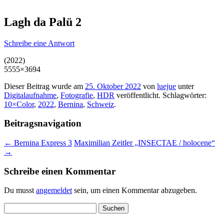
Lagh da Palü 2
Schreibe eine Antwort
(2022)
5555×3694
Dieser Beitrag wurde am
25. Oktober 2022
von
luejue
unter
Digitalaufnahme
,
Fotografie
,
HDR
veröffentlicht. Schlagwörter:
10×Color
,
2022
,
Bernina
,
Schweiz
.
Beitragsnavigation
←
Bernina Express 3
Maximilian Zeitler „INSECTAE / holocene“
→
Schreibe einen Kommentar
Du musst
angemeldet
sein, um einen Kommentar abzugeben.
Suchen
nach: