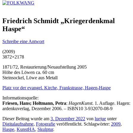
Friedrich Schmidt „Kriegerdenkmal
Haspe“
Schreibe eine Antwort
(2009)
3872×2178
1871/72, Restaurierung/Neuaufstellung 2005
Höhe des Löwen ca. 60 cm
Steinsockel, Löwe aus Metall
Platz vor der evangel. Kirche, Frankstrasse, Hagen-Haspe
Informationsquelle:
Friesen, Hans; Holtmann, Petra
:
HagenKunst
. 1. Auflage. Hagen:
ardenkuverlag, Dezember 2006. – ISBN10 3-932070-08-9
Dieser Beitrag wurde am
3. Dezember 2022
von
luejue
unter
Digitalaufnahme
,
Fotografie
veröffentlicht. Schlagwörter:
2009
,
Haspe
,
KunstHA
,
Skulptur
.