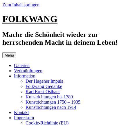
Zum Inhalt springen
FOLKWANG
Mache die Schönheit wieder zur
herrschenden Macht in deinem Leben!
Menü
Galerien
Verknüpfungen
Information
Der Hagener Impuls
Folkwang-Gedanke
Karl Ernst Osthaus
Kunstrichtungen bis 1780
Kunstrichtungen 1750 – 1935
Kunstrichtungen nach 1914
Kontakt
Impressum
Cookie-Richtlinie (EU)