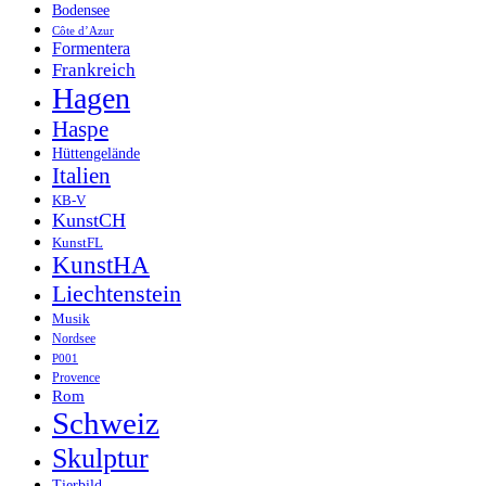
Bodensee
Côte d’Azur
Formentera
Frankreich
Hagen
Haspe
Hüttengelände
Italien
KB-V
KunstCH
KunstFL
KunstHA
Liechtenstein
Musik
Nordsee
P001
Provence
Rom
Schweiz
Skulptur
Tierbild