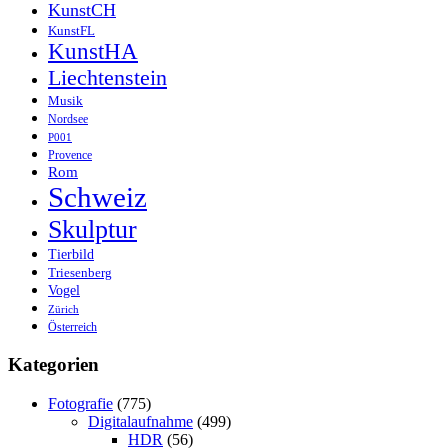
KunstCH
KunstFL
KunstHA
Liechtenstein
Musik
Nordsee
P001
Provence
Rom
Schweiz
Skulptur
Tierbild
Triesenberg
Vogel
Zürich
Österreich
Kategorien
Fotografie
(775)
Digitalaufnahme
(499)
HDR
(56)