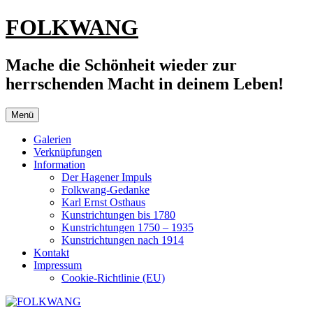
Zum
FOLKWANG
Inhalt
springen
Mache die Schönheit wieder zur
herrschenden Macht in deinem Leben!
Menü
Galerien
Verknüpfungen
Information
Der Hagener Impuls
Folkwang-Gedanke
Karl Ernst Osthaus
Kunstrichtungen bis 1780
Kunstrichtungen 1750 – 1935
Kunstrichtungen nach 1914
Kontakt
Impressum
Cookie-Richtlinie (EU)