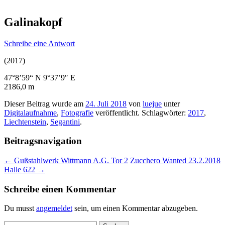
Galinakopf
Schreibe eine Antwort
(2017)
47°8’59“ N 9°37’9″ E
2186,0 m
Dieser Beitrag wurde am
24. Juli 2018
von
luejue
unter
Digitalaufnahme
,
Fotografie
veröffentlicht. Schlagwörter:
2017
,
Liechtenstein
,
Segantini
.
Beitragsnavigation
←
Gußstahlwerk Wittmann A.G. Tor 2
Zucchero Wanted 23.2.2018
Halle 622
→
Schreibe einen Kommentar
Du musst
angemeldet
sein, um einen Kommentar abzugeben.
Suchen