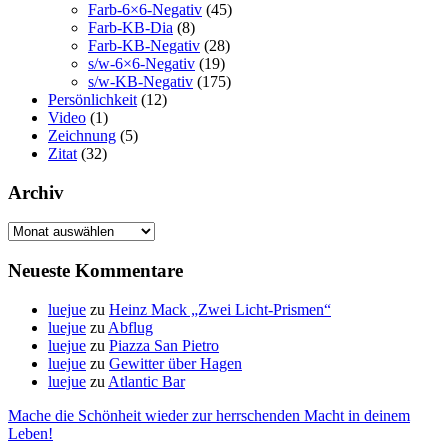
Farb-6×6-Negativ
(45)
Farb-KB-Dia
(8)
Farb-KB-Negativ
(28)
s/w-6×6-Negativ
(19)
s/w-KB-Negativ
(175)
Persönlichkeit
(12)
Video
(1)
Zeichnung
(5)
Zitat
(32)
Archiv
Archiv
Neueste Kommentare
luejue
zu
Heinz Mack „Zwei Licht-Prismen“
luejue
zu
Abflug
luejue
zu
Piazza San Pietro
luejue
zu
Gewitter über Hagen
luejue
zu
Atlantic Bar
Mache die Schönheit wieder zur herrschenden Macht in deinem
Leben!