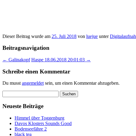
Dieser Beitrag wurde am
25. Juli 2018
von
luejue
unter
Digitalaufna
Beitragsnavigation
←
Galinakopf
Haspe 18.06.2018 20:01:03
→
Schreibe einen Kommentar
Du musst
angemeldet
sein, um einen Kommentar abzugeben.
Suchen
nach:
Neueste Beiträge
Himmel über Toggenburg
Davos Klosters Sounds Good
Bodenseefähre 2
black tea