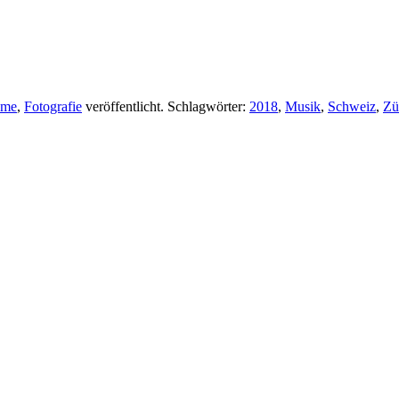
hme
,
Fotografie
veröffentlicht. Schlagwörter:
2018
,
Musik
,
Schweiz
,
Zü