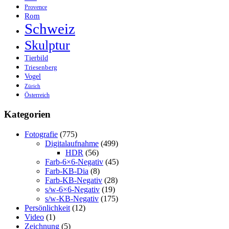
Provence
Rom
Schweiz
Skulptur
Tierbild
Triesenberg
Vogel
Zürich
Österreich
Kategorien
Fotografie
(775)
Digitalaufnahme
(499)
HDR
(56)
Farb-6×6-Negativ
(45)
Farb-KB-Dia
(8)
Farb-KB-Negativ
(28)
s/w-6×6-Negativ
(19)
s/w-KB-Negativ
(175)
Persönlichkeit
(12)
Video
(1)
Zeichnung
(5)