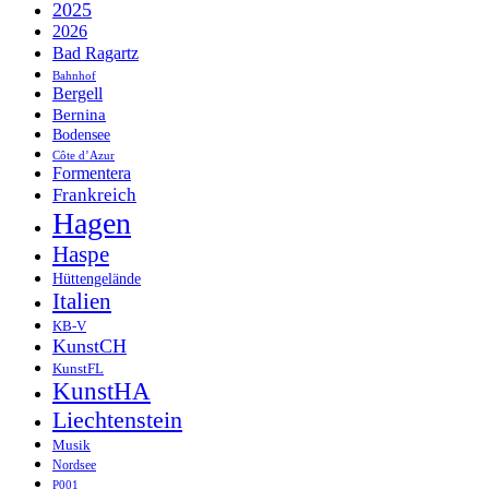
2025
2026
Bad Ragartz
Bahnhof
Bergell
Bernina
Bodensee
Côte d’Azur
Formentera
Frankreich
Hagen
Haspe
Hüttengelände
Italien
KB-V
KunstCH
KunstFL
KunstHA
Liechtenstein
Musik
Nordsee
P001