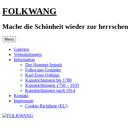
Zum
FOLKWANG
Inhalt
springen
Mache die Schönheit wieder zur herrsche
Menü
Galerien
Verknüpfungen
Information
Der Hagener Impuls
Folkwang-Gedanke
Karl Ernst Osthaus
Kunstrichtungen bis 1780
Kunstrichtungen 1750 – 1935
Kunstrichtungen nach 1914
Kontakt
Impressum
Cookie-Richtlinie (EU)