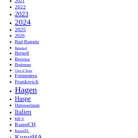
2021
2022
2023
2024
2025
2026
Bad Ragartz
Bahnhof
Bergell
Bernina
Bodensee
Côte d’Azur
Formentera
Frankreich
Hagen
Haspe
Hüttengelände
Italien
KB-V
KunstCH
KunstFL
KunstHA