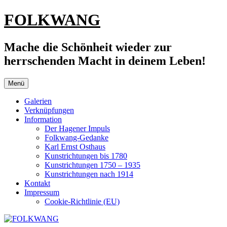
Zum
FOLKWANG
Inhalt
springen
Mache die Schönheit wieder zur
herrschenden Macht in deinem Leben!
Menü
Galerien
Verknüpfungen
Information
Der Hagener Impuls
Folkwang-Gedanke
Karl Ernst Osthaus
Kunstrichtungen bis 1780
Kunstrichtungen 1750 – 1935
Kunstrichtungen nach 1914
Kontakt
Impressum
Cookie-Richtlinie (EU)