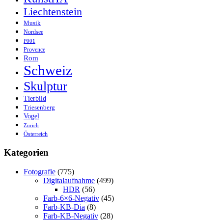
Liechtenstein
Musik
Nordsee
P001
Provence
Rom
Schweiz
Skulptur
Tierbild
Triesenberg
Vogel
Zürich
Österreich
Kategorien
Fotografie
(775)
Digitalaufnahme
(499)
HDR
(56)
Farb-6×6-Negativ
(45)
Farb-KB-Dia
(8)
Farb-KB-Negativ
(28)