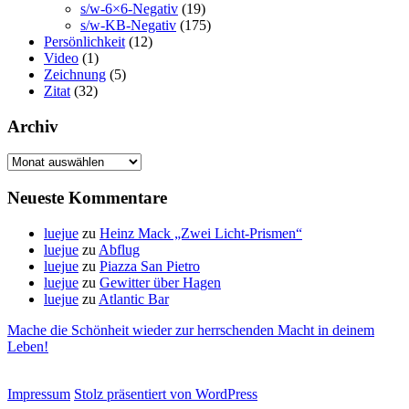
s/w-6×6-Negativ
(19)
s/w-KB-Negativ
(175)
Persönlichkeit
(12)
Video
(1)
Zeichnung
(5)
Zitat
(32)
Archiv
Archiv
Neueste Kommentare
luejue
zu
Heinz Mack „Zwei Licht-Prismen“
luejue
zu
Abflug
luejue
zu
Piazza San Pietro
luejue
zu
Gewitter über Hagen
luejue
zu
Atlantic Bar
Mache die Schönheit wieder zur herrschenden Macht in deinem
Leben!
Impressum
Stolz präsentiert von WordPress