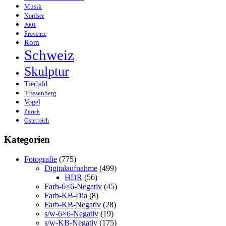
Musik
Nordsee
P001
Provence
Rom
Schweiz
Skulptur
Tierbild
Triesenberg
Vogel
Zürich
Österreich
Kategorien
Fotografie
(775)
Digitalaufnahme
(499)
HDR
(56)
Farb-6×6-Negativ
(45)
Farb-KB-Dia
(8)
Farb-KB-Negativ
(28)
s/w-6×6-Negativ
(19)
s/w-KB-Negativ
(175)