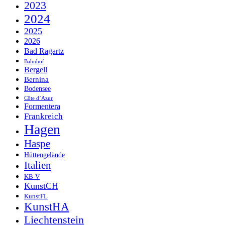
2023
2024
2025
2026
Bad Ragartz
Bahnhof
Bergell
Bernina
Bodensee
Côte d’Azur
Formentera
Frankreich
Hagen
Haspe
Hüttengelände
Italien
KB-V
KunstCH
KunstFL
KunstHA
Liechtenstein