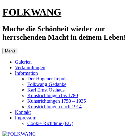
Zum
FOLKWANG
Inhalt
springen
Mache die Schönheit wieder zur
herrschenden Macht in deinem Leben!
Menü
Galerien
Verknüpfungen
Information
Der Hagener Impuls
Folkwang-Gedanke
Karl Ernst Osthaus
Kunstrichtungen bis 1780
Kunstrichtungen 1750 – 1935
Kunstrichtungen nach 1914
Kontakt
Impressum
Cookie-Richtlinie (EU)