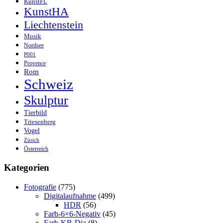
KunstFL
KunstHA
Liechtenstein
Musik
Nordsee
P001
Provence
Rom
Schweiz
Skulptur
Tierbild
Triesenberg
Vogel
Zürich
Österreich
Kategorien
Fotografie
(775)
Digitalaufnahme
(499)
HDR
(56)
Farb-6×6-Negativ
(45)
Farb-KB-Dia
(8)