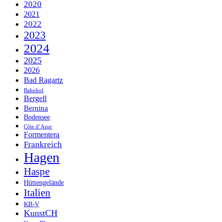
2020
2021
2022
2023
2024
2025
2026
Bad Ragartz
Bahnhof
Bergell
Bernina
Bodensee
Côte d’Azur
Formentera
Frankreich
Hagen
Haspe
Hüttengelände
Italien
KB-V
KunstCH