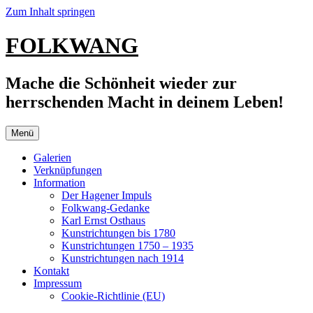
Zum Inhalt springen
FOLKWANG
Mache die Schönheit wieder zur
herrschenden Macht in deinem Leben!
Menü
Galerien
Verknüpfungen
Information
Der Hagener Impuls
Folkwang-Gedanke
Karl Ernst Osthaus
Kunstrichtungen bis 1780
Kunstrichtungen 1750 – 1935
Kunstrichtungen nach 1914
Kontakt
Impressum
Cookie-Richtlinie (EU)