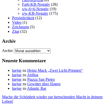
Farb-KB-Negativ
(28)
s/w-6×6-Negativ
(19)
s/w-KB-Negativ
(175)
Persönlichkeit
(12)
Video
(1)
Zeichnung
(5)
Zitat
(32)
Archiv
Archiv
Neueste Kommentare
luejue
zu
Heinz Mack „Zwei Licht-Prismen“
luejue
zu
Abflug
luejue
zu
Piazza San Pietro
luejue
zu
Gewitter über Hagen
luejue
zu
Atlantic Bar
Mache die Schönheit wieder zur herrschenden Macht in deinem
Leben!