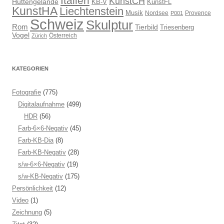
Italien
KunstCH
Hüttengelände
KB-V
KunstFL
KunstHA
Liechtenstein
Musik
Nordsee
Provence
P001
Schweiz
Skulptur
Rom
Tierbild
Triesenberg
Vogel
Österreich
Zürich
KATEGORIEN
Fotografie
(775)
Digitalaufnahme
(499)
HDR
(56)
Farb-6×6-Negativ
(45)
Farb-KB-Dia
(8)
Farb-KB-Negativ
(28)
s/w-6×6-Negativ
(19)
s/w-KB-Negativ
(175)
Persönlichkeit
(12)
Video
(1)
Zeichnung
(5)