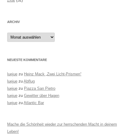
Zitat
(32)
ARCHIV
Archiv
NEUESTE KOMMENTARE
luejue
zu
Heinz Mack „Zwei Licht-Prismen“
luejue
zu
Abflug
luejue
zu
Piazza San Pietro
luejue
zu
Gewitter über Hagen
luejue
zu
Atlantic Bar
Mache die Schönheit wieder zur herrschenden Macht in deinem
Leben!