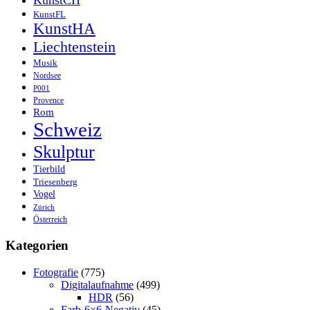
KunstCH
KunstFL
KunstHA
Liechtenstein
Musik
Nordsee
P001
Provence
Rom
Schweiz
Skulptur
Tierbild
Triesenberg
Vogel
Zürich
Österreich
Kategorien
Fotografie
(775)
Digitalaufnahme
(499)
HDR
(56)
Farb-6×6-Negativ
(45)