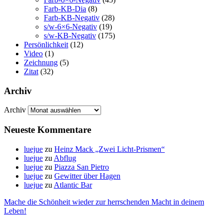
Farb-KB-Dia
(8)
Farb-KB-Negativ
(28)
s/w-6×6-Negativ
(19)
s/w-KB-Negativ
(175)
Persönlichkeit
(12)
Video
(1)
Zeichnung
(5)
Zitat
(32)
Archiv
Archiv
Neueste Kommentare
luejue
zu
Heinz Mack „Zwei Licht-Prismen“
luejue
zu
Abflug
luejue
zu
Piazza San Pietro
luejue
zu
Gewitter über Hagen
luejue
zu
Atlantic Bar
Mache die Schönheit wieder zur herrschenden Macht in deinem
Leben!