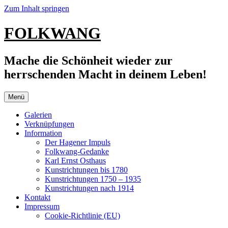
Zum Inhalt springen
FOLKWANG
Mache die Schönheit wieder zur
herrschenden Macht in deinem Leben!
Menü
Galerien
Verknüpfungen
Information
Der Hagener Impuls
Folkwang-Gedanke
Karl Ernst Osthaus
Kunstrichtungen bis 1780
Kunstrichtungen 1750 – 1935
Kunstrichtungen nach 1914
Kontakt
Impressum
Cookie-Richtlinie (EU)