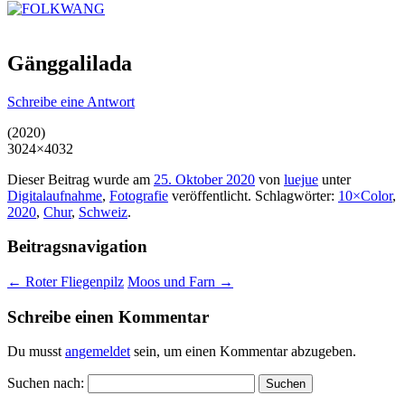
Gänggalilada
Schreibe eine Antwort
(2020)
3024×4032
Dieser Beitrag wurde am
25. Oktober 2020
von
luejue
unter
Digitalaufnahme
,
Fotografie
veröffentlicht. Schlagwörter:
10×Color
,
2020
,
Chur
,
Schweiz
.
Beitragsnavigation
←
Roter Fliegenpilz
Moos und Farn
→
Schreibe einen Kommentar
Du musst
angemeldet
sein, um einen Kommentar abzugeben.
Suchen nach: