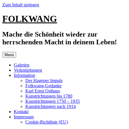
Zum Inhalt springen
FOLKWANG
Mache die Schönheit wieder zur
herrschenden Macht in deinem Leben!
Menü
Galerien
Verknüpfungen
Information
Der Hagener Impuls
Folkwang-Gedanke
Karl Ernst Osthaus
Kunstrichtungen bis 1780
Kunstrichtungen 1750 – 1935
Kunstrichtungen nach 1914
Kontakt
Impressum
Cookie-Richtlinie (EU)