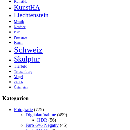
KunstFL
KunstHA
Liechtenstein
Musik
Nordsee
P001
Provence
Rom
Schweiz
Skulptur
Tierbild
Triesenberg
Vogel
Zürich
Österreich
Kategorien
Fotografie
(775)
Digitalaufnahme
(499)
HDR
(56)
Farb-6×6-Negativ
(45)