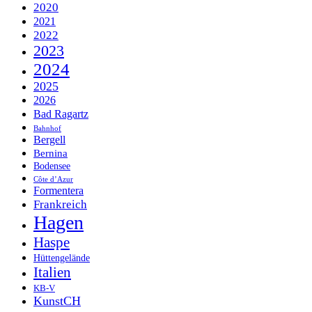
2020
2021
2022
2023
2024
2025
2026
Bad Ragartz
Bahnhof
Bergell
Bernina
Bodensee
Côte d’Azur
Formentera
Frankreich
Hagen
Haspe
Hüttengelände
Italien
KB-V
KunstCH