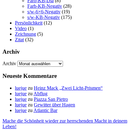
Farb-KB-Dia
(8)
Farb-KB-Negativ
(28)
s/w-6×6-Negativ
(19)
s/w-KB-Negativ
(175)
Persönlichkeit
(12)
Video
(1)
Zeichnung
(5)
Zitat
(32)
Archiv
Archiv
Neueste Kommentare
luejue
zu
Heinz Mack „Zwei Licht-Prismen“
luejue
zu
Abflug
luejue
zu
Piazza San Pietro
luejue
zu
Gewitter über Hagen
luejue
zu
Atlantic Bar
Mache die Schönheit wieder zur herrschenden Macht in deinem
Leben!