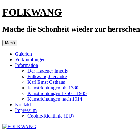
Zum
FOLKWANG
Inhalt
springen
Mache die Schönheit wieder zur herrsche
Menü
Galerien
Verknüpfungen
Information
Der Hagener Impuls
Folkwang-Gedanke
Karl Ernst Osthaus
Kunstrichtungen bis 1780
Kunstrichtungen 1750 – 1935
Kunstrichtungen nach 1914
Kontakt
Impressum
Cookie-Richtlinie (EU)