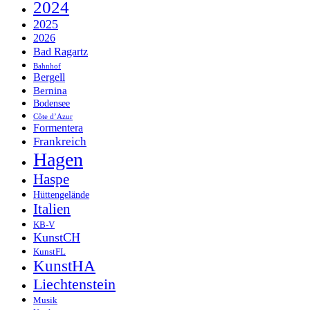
2024
2025
2026
Bad Ragartz
Bahnhof
Bergell
Bernina
Bodensee
Côte d’Azur
Formentera
Frankreich
Hagen
Haspe
Hüttengelände
Italien
KB-V
KunstCH
KunstFL
KunstHA
Liechtenstein
Musik