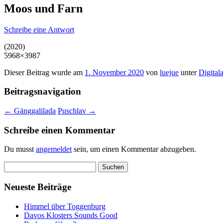
Moos und Farn
Schreibe eine Antwort
(2020)
5968×3987
Dieser Beitrag wurde am
1. November 2020
von
luejue
unter
Digital
Beitragsnavigation
←
Gänggalilada
Puschlav
→
Schreibe einen Kommentar
Du musst
angemeldet
sein, um einen Kommentar abzugeben.
Suchen
nach:
Neueste Beiträge
Himmel über Toggenburg
Davos Klosters Sounds Good