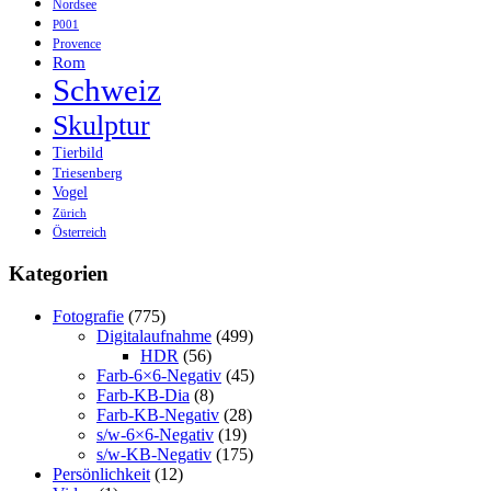
Nordsee
P001
Provence
Rom
Schweiz
Skulptur
Tierbild
Triesenberg
Vogel
Zürich
Österreich
Kategorien
Fotografie
(775)
Digitalaufnahme
(499)
HDR
(56)
Farb-6×6-Negativ
(45)
Farb-KB-Dia
(8)
Farb-KB-Negativ
(28)
s/w-6×6-Negativ
(19)
s/w-KB-Negativ
(175)
Persönlichkeit
(12)