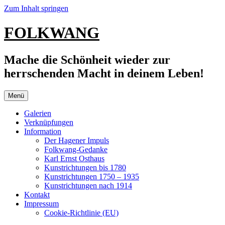
Zum Inhalt springen
FOLKWANG
Mache die Schönheit wieder zur
herrschenden Macht in deinem Leben!
Menü
Galerien
Verknüpfungen
Information
Der Hagener Impuls
Folkwang-Gedanke
Karl Ernst Osthaus
Kunstrichtungen bis 1780
Kunstrichtungen 1750 – 1935
Kunstrichtungen nach 1914
Kontakt
Impressum
Cookie-Richtlinie (EU)