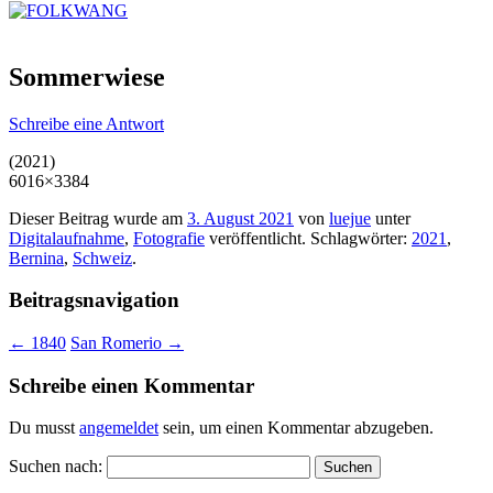
Sommerwiese
Schreibe eine Antwort
(2021)
6016×3384
Dieser Beitrag wurde am
3. August 2021
von
luejue
unter
Digitalaufnahme
,
Fotografie
veröffentlicht. Schlagwörter:
2021
,
Bernina
,
Schweiz
.
Beitragsnavigation
←
1840
San Romerio
→
Schreibe einen Kommentar
Du musst
angemeldet
sein, um einen Kommentar abzugeben.
Suchen nach: