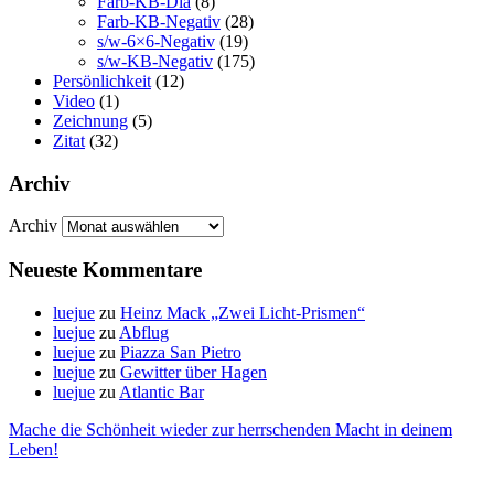
Farb-KB-Dia
(8)
Farb-KB-Negativ
(28)
s/w-6×6-Negativ
(19)
s/w-KB-Negativ
(175)
Persönlichkeit
(12)
Video
(1)
Zeichnung
(5)
Zitat
(32)
Archiv
Archiv
Neueste Kommentare
luejue
zu
Heinz Mack „Zwei Licht-Prismen“
luejue
zu
Abflug
luejue
zu
Piazza San Pietro
luejue
zu
Gewitter über Hagen
luejue
zu
Atlantic Bar
Mache die Schönheit wieder zur herrschenden Macht in deinem
Leben!