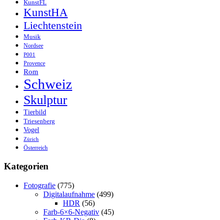
KunstFL
KunstHA
Liechtenstein
Musik
Nordsee
P001
Provence
Rom
Schweiz
Skulptur
Tierbild
Triesenberg
Vogel
Zürich
Österreich
Kategorien
Fotografie
(775)
Digitalaufnahme
(499)
HDR
(56)
Farb-6×6-Negativ
(45)