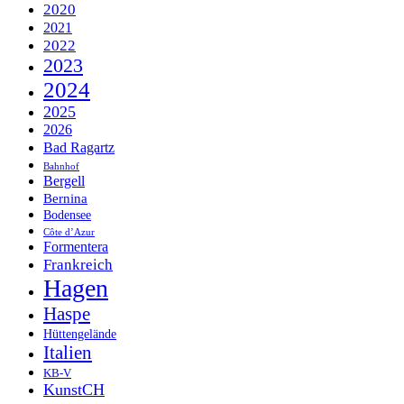
2020
2021
2022
2023
2024
2025
2026
Bad Ragartz
Bahnhof
Bergell
Bernina
Bodensee
Côte d’Azur
Formentera
Frankreich
Hagen
Haspe
Hüttengelände
Italien
KB-V
KunstCH