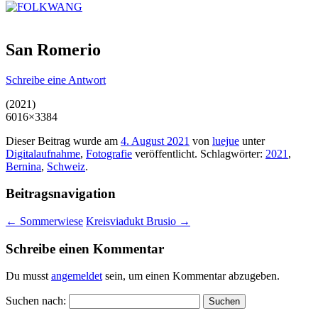
San Romerio
Schreibe eine Antwort
(2021)
6016×3384
Dieser Beitrag wurde am
4. August 2021
von
luejue
unter
Digitalaufnahme
,
Fotografie
veröffentlicht. Schlagwörter:
2021
,
Bernina
,
Schweiz
.
Beitragsnavigation
←
Sommerwiese
Kreisviadukt Brusio
→
Schreibe einen Kommentar
Du musst
angemeldet
sein, um einen Kommentar abzugeben.
Suchen nach: