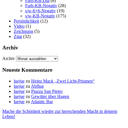
Farb-KB-Dia
(8)
Farb-KB-Negativ
(28)
s/w-6×6-Negativ
(19)
s/w-KB-Negativ
(175)
Persönlichkeit
(12)
Video
(1)
Zeichnung
(5)
Zitat
(32)
Archiv
Archiv
Neueste Kommentare
luejue
zu
Heinz Mack „Zwei Licht-Prismen“
luejue
zu
Abflug
luejue
zu
Piazza San Pietro
luejue
zu
Gewitter über Hagen
luejue
zu
Atlantic Bar
Mache die Schönheit wieder zur herrschenden Macht in deinem
Leben!