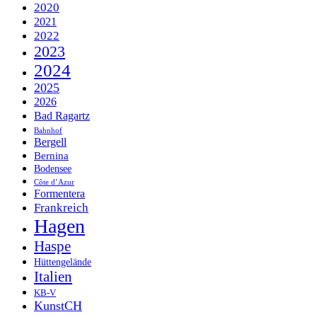
2020
2021
2022
2023
2024
2025
2026
Bad Ragartz
Bahnhof
Bergell
Bernina
Bodensee
Côte d’Azur
Formentera
Frankreich
Hagen
Haspe
Hüttengelände
Italien
KB-V
KunstCH