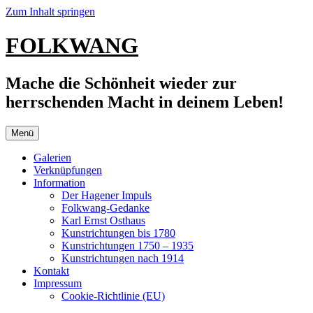
Zum Inhalt springen
FOLKWANG
Mache die Schönheit wieder zur
herrschenden Macht in deinem Leben!
Menü
Galerien
Verknüpfungen
Information
Der Hagener Impuls
Folkwang-Gedanke
Karl Ernst Osthaus
Kunstrichtungen bis 1780
Kunstrichtungen 1750 – 1935
Kunstrichtungen nach 1914
Kontakt
Impressum
Cookie-Richtlinie (EU)