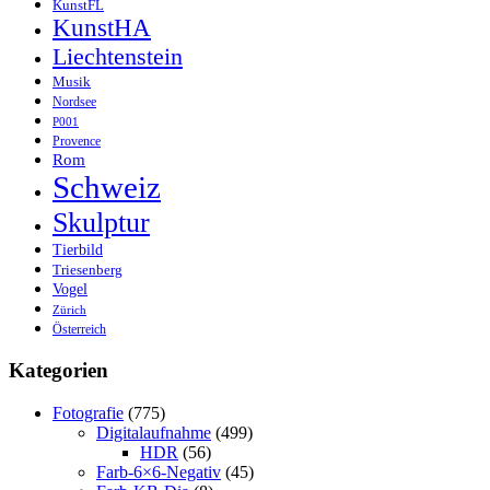
KunstFL
KunstHA
Liechtenstein
Musik
Nordsee
P001
Provence
Rom
Schweiz
Skulptur
Tierbild
Triesenberg
Vogel
Zürich
Österreich
Kategorien
Fotografie
(775)
Digitalaufnahme
(499)
HDR
(56)
Farb-6×6-Negativ
(45)