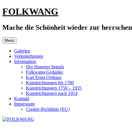
Zum
FOLKWANG
Inhalt
springen
Mache die Schönheit wieder zur herrsche
Menü
Galerien
Verknüpfungen
Information
Der Hagener Impuls
Folkwang-Gedanke
Karl Ernst Osthaus
Kunstrichtungen bis 1780
Kunstrichtungen 1750 – 1935
Kunstrichtungen nach 1914
Kontakt
Impressum
Cookie-Richtlinie (EU)