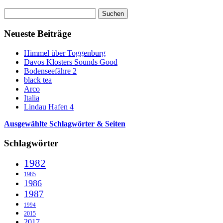
Suchen
nach:
Neueste Beiträge
Himmel über Toggenburg
Davos Klosters Sounds Good
Bodenseefähre 2
black tea
Arco
Italia
Lindau Hafen 4
Ausgewählte Schlagwörter & Seiten
Schlagwörter
1982
1985
1986
1987
1994
2015
2017