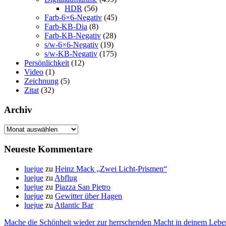
HDR
(56)
Farb-6×6-Negativ
(45)
Farb-KB-Dia
(8)
Farb-KB-Negativ
(28)
s/w-6×6-Negativ
(19)
s/w-KB-Negativ
(175)
Persönlichkeit
(12)
Video
(1)
Zeichnung
(5)
Zitat
(32)
Archiv
Archiv
Neueste Kommentare
luejue
zu
Heinz Mack „Zwei Licht-Prismen“
luejue
zu
Abflug
luejue
zu
Piazza San Pietro
luejue
zu
Gewitter über Hagen
luejue
zu
Atlantic Bar
Mache die Schönheit wieder zur herrschenden Macht in deinem Lebe