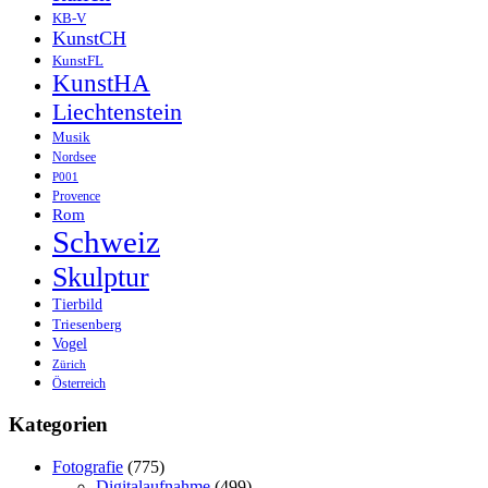
KB-V
KunstCH
KunstFL
KunstHA
Liechtenstein
Musik
Nordsee
P001
Provence
Rom
Schweiz
Skulptur
Tierbild
Triesenberg
Vogel
Zürich
Österreich
Kategorien
Fotografie
(775)
Digitalaufnahme
(499)