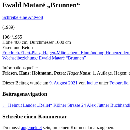
Ewald Mataré „Brunnen“
Schreibe eine Antwort
(1989)
1964/1965
Höhe 400 cm, Durchmesser 1000 cm
Eisen und Beton
Friedrich-Ebert-Platz, Hagen-Mitte, ehem. Einmündung Hohenzollern
Wechselbeziehung: Ewald Mataré “Brunnen”
Informationsquelle:
Friesen, Hans; Holtmann, Petra
:
HagenKunst
. 1. Auflage. Hagen
Dieser Beitrag wurde am
9. August 2021
von
luejue
unter
Fotografie
Beitragsnavigation
←
Helmut Lander „Relief“
Kölner Strasse 24 Alex Jüttner Buchhan
Schreibe einen Kommentar
Du musst
angemeldet
sein, um einen Kommentar abzugeben.