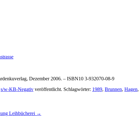
strasse
: ardenkuverlag, Dezember 2006. – ISBN10 3-932070-08-9
,
s/w-KB-Negativ
veröffentlicht. Schlagwörter:
1989
,
Brunnen
,
Hagen
,
dlung Leihbücherei
→