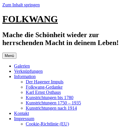
Zum Inhalt springen
FOLKWANG
Mache die Schönheit wieder zur
herrschenden Macht in deinem Leben!
Menü
Galerien
Verknüpfungen
Information
Der Hagener Impuls
Folkwang-Gedanke
Karl Ernst Osthaus
Kunstrichtungen bis 1780
Kunstrichtungen 1750 – 1935
Kunstrichtungen nach 1914
Kontakt
Impressum
Cookie-Richtlinie (EU)