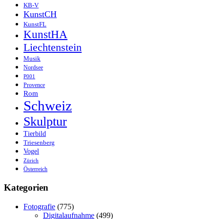
KB-V
KunstCH
KunstFL
KunstHA
Liechtenstein
Musik
Nordsee
P001
Provence
Rom
Schweiz
Skulptur
Tierbild
Triesenberg
Vogel
Zürich
Österreich
Kategorien
Fotografie
(775)
Digitalaufnahme
(499)