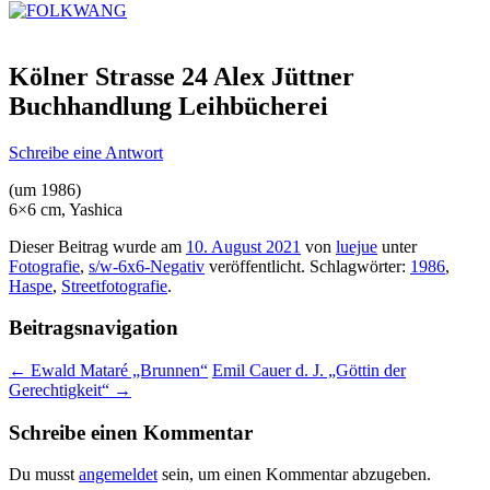
Kölner Strasse 24 Alex Jüttner
Buchhandlung Leihbücherei
Schreibe eine Antwort
(um 1986)
6×6 cm, Yashica
Dieser Beitrag wurde am
10. August 2021
von
luejue
unter
Fotografie
,
s/w-6x6-Negativ
veröffentlicht. Schlagwörter:
1986
,
Haspe
,
Streetfotografie
.
Beitragsnavigation
←
Ewald Mataré „Brunnen“
Emil Cauer d. J. „Göttin der
Gerechtigkeit“
→
Schreibe einen Kommentar
Du musst
angemeldet
sein, um einen Kommentar abzugeben.