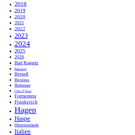
2018
2019
2020
2021
2022
2023
2024
2025
2026
Bad Ragartz
Bahnhof
Bergell
Bernina
Bodensee
Côte d’Azur
Formentera
Frankreich
Hagen
Haspe
Hüttengelände
Italien