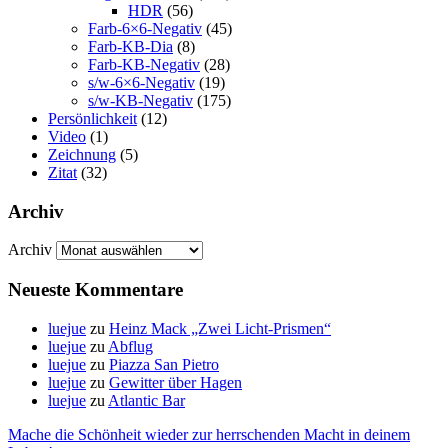
HDR
(56)
Farb-6×6-Negativ
(45)
Farb-KB-Dia
(8)
Farb-KB-Negativ
(28)
s/w-6×6-Negativ
(19)
s/w-KB-Negativ
(175)
Persönlichkeit
(12)
Video
(1)
Zeichnung
(5)
Zitat
(32)
Archiv
Archiv
Neueste Kommentare
luejue
zu
Heinz Mack „Zwei Licht-Prismen“
luejue
zu
Abflug
luejue
zu
Piazza San Pietro
luejue
zu
Gewitter über Hagen
luejue
zu
Atlantic Bar
Mache die Schönheit wieder zur herrschenden Macht in deinem