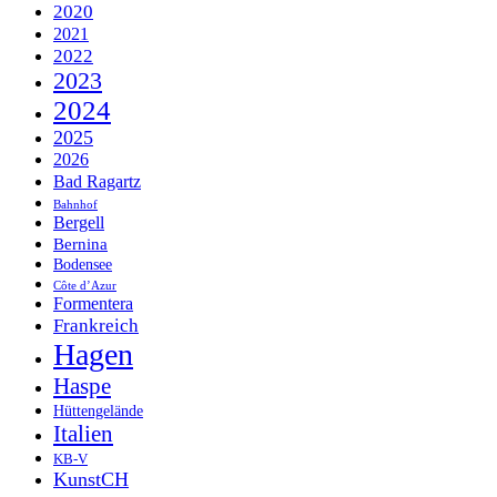
2020
2021
2022
2023
2024
2025
2026
Bad Ragartz
Bahnhof
Bergell
Bernina
Bodensee
Côte d’Azur
Formentera
Frankreich
Hagen
Haspe
Hüttengelände
Italien
KB-V
KunstCH