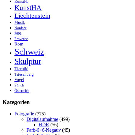
KunstFL
KunstHA
Liechtenstein
Musik
Nordsee
P001
Provence
Rom
Schweiz
Skulptur
Tierbild
Triesenberg
Vogel
Zürich
Österreich
Kategorien
Fotografie
(775)
Digitalaufnahme
(499)
HDR
(56)
Farb-6×6-Negativ
(45)