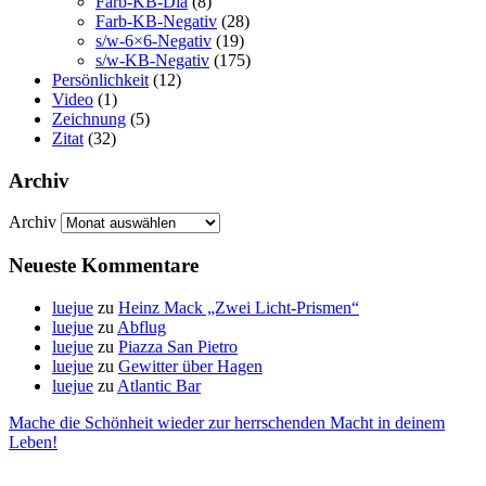
Farb-KB-Dia
(8)
Farb-KB-Negativ
(28)
s/w-6×6-Negativ
(19)
s/w-KB-Negativ
(175)
Persönlichkeit
(12)
Video
(1)
Zeichnung
(5)
Zitat
(32)
Archiv
Archiv
Neueste Kommentare
luejue
zu
Heinz Mack „Zwei Licht-Prismen“
luejue
zu
Abflug
luejue
zu
Piazza San Pietro
luejue
zu
Gewitter über Hagen
luejue
zu
Atlantic Bar
Mache die Schönheit wieder zur herrschenden Macht in deinem
Leben!