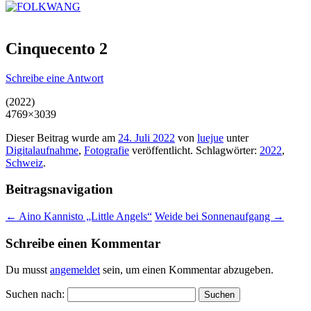
Cinquecento 2
Schreibe eine Antwort
(2022)
4769×3039
Dieser Beitrag wurde am
24. Juli 2022
von
luejue
unter
Digitalaufnahme
,
Fotografie
veröffentlicht. Schlagwörter:
2022
,
Schweiz
.
Beitragsnavigation
←
Aino Kannisto „Little Angels“
Weide bei Sonnenaufgang
→
Schreibe einen Kommentar
Du musst
angemeldet
sein, um einen Kommentar abzugeben.
Suchen nach: