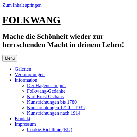
Zum Inhalt springen
FOLKWANG
Mache die Schönheit wieder zur
herrschenden Macht in deinem Leben!
Menü
Galerien
Verknüpfungen
Information
Der Hagener Impuls
Folkwang-Gedanke
Karl Ernst Osthaus
Kunstrichtungen bis 1780
Kunstrichtungen 1750 – 1935
Kunstrichtungen nach 1914
Kontakt
Impressum
Cookie-Richtlinie (EU)