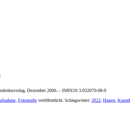
e
: ardenkuverlag, Dezember 2006. – ISBN10 3-932070-08-9
aufnahme
,
Fotografie
veröffentlicht. Schlagwörter:
2022
,
Hagen
,
Kuns