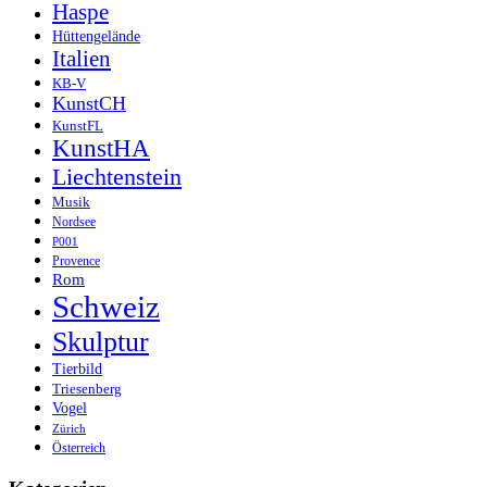
Haspe
Hüttengelände
Italien
KB-V
KunstCH
KunstFL
KunstHA
Liechtenstein
Musik
Nordsee
P001
Provence
Rom
Schweiz
Skulptur
Tierbild
Triesenberg
Vogel
Zürich
Österreich