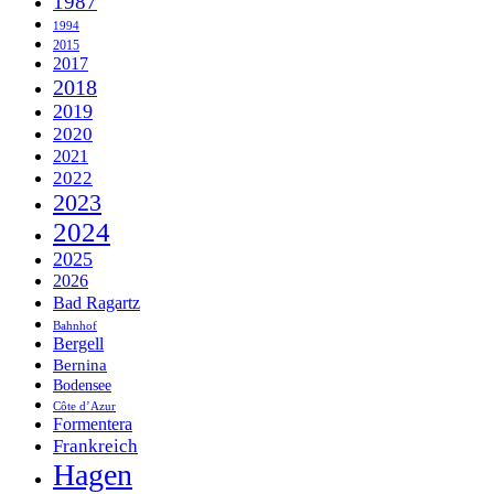
1987
1994
2015
2017
2018
2019
2020
2021
2022
2023
2024
2025
2026
Bad Ragartz
Bahnhof
Bergell
Bernina
Bodensee
Côte d’Azur
Formentera
Frankreich
Hagen