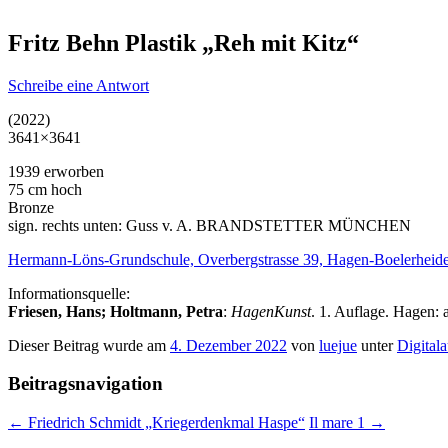
Fritz Behn Plastik „Reh mit Kitz“
Schreibe eine Antwort
(2022)
3641×3641
1939 erworben
75 cm hoch
Bronze
sign. rechts unten: Guss v. A. BRANDSTETTER MÜNCHEN
Hermann-Löns-Grundschule, Overbergstrasse 39, Hagen-Boelerheid
Informationsquelle:
Friesen, Hans; Holtmann, Petra
:
HagenKunst
. 1. Auflage. Hagen
Dieser Beitrag wurde am
4. Dezember 2022
von
luejue
unter
Digital
Beitragsnavigation
←
Friedrich Schmidt „Kriegerdenkmal Haspe“
Il mare 1
→