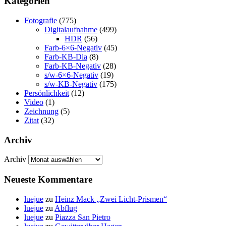
Kategorien
Fotografie
(775)
Digitalaufnahme
(499)
HDR
(56)
Farb-6×6-Negativ
(45)
Farb-KB-Dia
(8)
Farb-KB-Negativ
(28)
s/w-6×6-Negativ
(19)
s/w-KB-Negativ
(175)
Persönlichkeit
(12)
Video
(1)
Zeichnung
(5)
Zitat
(32)
Archiv
Archiv
Neueste Kommentare
luejue
zu
Heinz Mack „Zwei Licht-Prismen“
luejue
zu
Abflug
luejue
zu
Piazza San Pietro