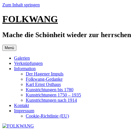
Zum Inhalt springen
FOLKWANG
Mache die Schönheit wieder zur herrsche
Menü
Galerien
Verknüpfungen
Information
Der Hagener Impuls
Folkwang-Gedanke
Karl Ernst Osthaus
Kunstrichtungen bis 1780
Kunstrichtungen 1750 – 1935
Kunstrichtungen nach 1914
Kontakt
Impressum
Cookie-Richtlinie (EU)