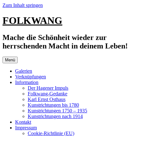
Zum Inhalt springen
FOLKWANG
Mache die Schönheit wieder zur
herrschenden Macht in deinem Leben!
Menü
Galerien
Verknüpfungen
Information
Der Hagener Impuls
Folkwang-Gedanke
Karl Ernst Osthaus
Kunstrichtungen bis 1780
Kunstrichtungen 1750 – 1935
Kunstrichtungen nach 1914
Kontakt
Impressum
Cookie-Richtlinie (EU)