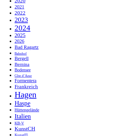
2020
2021
2022
2023
2024
2025
2026
Bad Ragartz
Bahnhof
Bergell
Bernina
Bodensee
Côte d’Azur
Formentera
Frankreich
Hagen
Haspe
Hüttengelände
Italien
KB-V
KunstCH
KunstFL