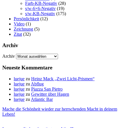
Farb-KB-Negativ
(28)
s/w-6×6-Negativ
(19)
s/w-KB-Negativ
(175)
Persönlichkeit
(12)
Video
(1)
Zeichnung
(5)
Zitat
(32)
Archiv
Archiv
Neueste Kommentare
luejue
zu
Heinz Mack „Zwei Licht-Prismen“
luejue
zu
Abflug
luejue
zu
Piazza San Pietro
luejue
zu
Gewitter über Hagen
luejue
zu
Atlantic Bar
Mache die Schönheit wieder zur herrschenden Macht in deinem
Leben!