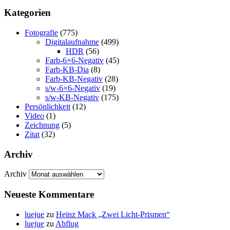
Kategorien
Fotografie
(775)
Digitalaufnahme
(499)
HDR
(56)
Farb-6×6-Negativ
(45)
Farb-KB-Dia
(8)
Farb-KB-Negativ
(28)
s/w-6×6-Negativ
(19)
s/w-KB-Negativ
(175)
Persönlichkeit
(12)
Video
(1)
Zeichnung
(5)
Zitat
(32)
Archiv
Archiv
Neueste Kommentare
luejue
zu
Heinz Mack „Zwei Licht-Prismen“
luejue
zu
Abflug