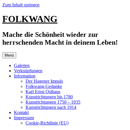
Zum Inhalt springen
FOLKWANG
Mache die Schönheit wieder zur
herrschenden Macht in deinem Leben!
Menü
Galerien
Verknüpfungen
Information
Der Hagener Impuls
Folkwang-Gedanke
Karl Ernst Osthaus
Kunstrichtungen bis 1780
Kunstrichtungen 1750 – 1935
Kunstrichtungen nach 1914
Kontakt
Impressum
Cookie-Richtlinie (EU)