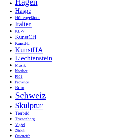
Hagen
Haspe
Hüttengelände
Italien
KB-V
KunstCH
KunstFL
KunstHA
Liechtenstein
Musik
Nordsee
P001
Provence
Rom
Schweiz
Skulptur
Tierbild
Triesenberg
Vogel
Zürich
Österreich