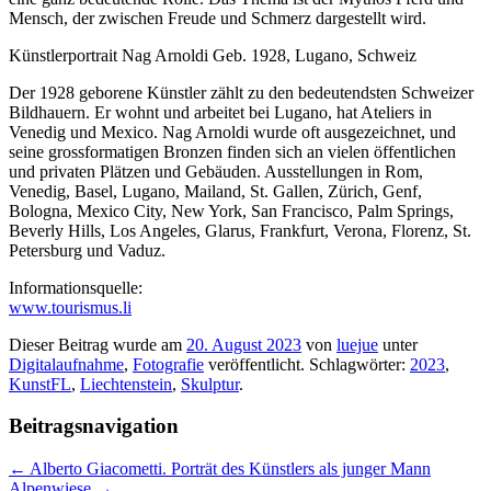
Mensch, der zwischen Freude und Schmerz dargestellt wird.
Künstlerportrait Nag Arnoldi Geb. 1928, Lugano, Schweiz
Der 1928 geborene Künstler zählt zu den bedeutendsten Schweizer
Bildhauern. Er wohnt und arbeitet bei Lugano, hat Ateliers in
Venedig und Mexico. Nag Arnoldi wurde oft ausgezeichnet, und
seine grossformatigen Bronzen finden sich an vielen öffentlichen
und privaten Plätzen und Gebäuden. Ausstellungen in Rom,
Venedig, Basel, Lugano, Mailand, St. Gallen, Zürich, Genf,
Bologna, Mexico City, New York, San Francisco, Palm Springs,
Beverly Hills, Los Angeles, Glarus, Frankfurt, Verona, Florenz, St.
Petersburg und Vaduz.
Informationsquelle:
www.tourismus.li
Dieser Beitrag wurde am
20. August 2023
von
luejue
unter
Digitalaufnahme
,
Fotografie
veröffentlicht. Schlagwörter:
2023
,
KunstFL
,
Liechtenstein
,
Skulptur
.
Beitragsnavigation
←
Alberto Giacometti. Porträt des Künstlers als junger Mann​
Alpenwiese
→