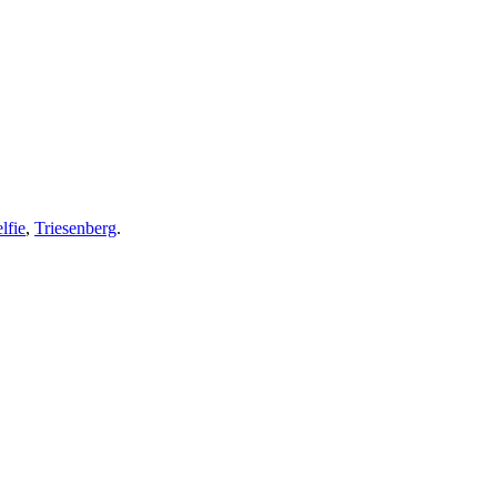
lfie
,
Triesenberg
.