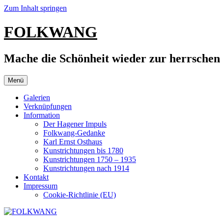
Zum Inhalt springen
FOLKWANG
Mache die Schönheit wieder zur herrsche
Menü
Galerien
Verknüpfungen
Information
Der Hagener Impuls
Folkwang-Gedanke
Karl Ernst Osthaus
Kunstrichtungen bis 1780
Kunstrichtungen 1750 – 1935
Kunstrichtungen nach 1914
Kontakt
Impressum
Cookie-Richtlinie (EU)