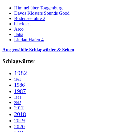
Himmel über Toggenburg
Davos Klosters Sounds Good
Bodenseefähre 2
black tea
Arco
Italia
Lindau Hafen 4
Ausgewählte Schlagwörter & Seiten
Schlagwörter
1982
1985
1986
1987
1994
2015
2017
2018
2019
2020