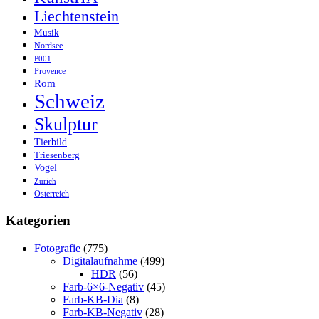
Liechtenstein
Musik
Nordsee
P001
Provence
Rom
Schweiz
Skulptur
Tierbild
Triesenberg
Vogel
Zürich
Österreich
Kategorien
Fotografie
(775)
Digitalaufnahme
(499)
HDR
(56)
Farb-6×6-Negativ
(45)
Farb-KB-Dia
(8)
Farb-KB-Negativ
(28)