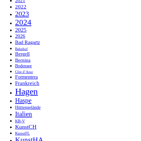
2021
2022
2023
2024
2025
2026
Bad Ragartz
Bahnhof
Bergell
Bernina
Bodensee
Côte d’Azur
Formentera
Frankreich
Hagen
Haspe
Hüttengelände
Italien
KB-V
KunstCH
KunstFL
KunstHA