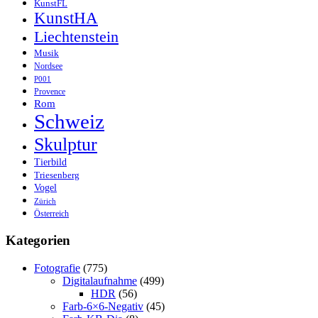
KunstFL
KunstHA
Liechtenstein
Musik
Nordsee
P001
Provence
Rom
Schweiz
Skulptur
Tierbild
Triesenberg
Vogel
Zürich
Österreich
Kategorien
Fotografie
(775)
Digitalaufnahme
(499)
HDR
(56)
Farb-6×6-Negativ
(45)