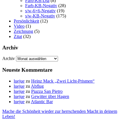
Farb-KB-Dia
(8)
Farb-KB-Negativ
(28)
s/w-6×6-Negativ
(19)
s/w-KB-Negativ
(175)
Persönlichkeit
(12)
Video
(1)
Zeichnung
(5)
Zitat
(32)
Archiv
Archiv
Neueste Kommentare
luejue
zu
Heinz Mack „Zwei Licht-Prismen“
luejue
zu
Abflug
luejue
zu
Piazza San Pietro
luejue
zu
Gewitter über Hagen
luejue
zu
Atlantic Bar
Mache die Schönheit wieder zur herrschenden Macht in deinem
Leben!