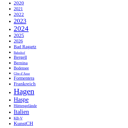
2020
2021
2022
2023
2024
2025
2026
Bad Ragartz
Bahnhof
Bergell
Bernina
Bodensee
Côte d’Azur
Formentera
Frankreich
Hagen
Haspe
Hüttengelände
Italien
KB-V
KunstCH