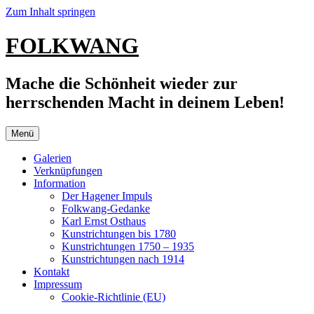
Zum Inhalt springen
FOLKWANG
Mache die Schönheit wieder zur
herrschenden Macht in deinem Leben!
Menü
Galerien
Verknüpfungen
Information
Der Hagener Impuls
Folkwang-Gedanke
Karl Ernst Osthaus
Kunstrichtungen bis 1780
Kunstrichtungen 1750 – 1935
Kunstrichtungen nach 1914
Kontakt
Impressum
Cookie-Richtlinie (EU)