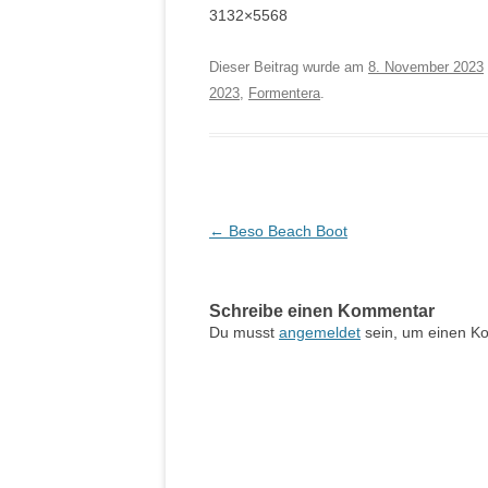
3132×5568
Dieser Beitrag wurde am
8. November 2023
2023
,
Formentera
.
Beitragsnavigation
←
Beso Beach Boot
Schreibe einen Kommentar
Du musst
angemeldet
sein, um einen K