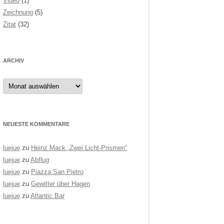
Video
(1)
Zeichnung
(5)
Zitat
(32)
ARCHIV
Archiv
NEUESTE KOMMENTARE
luejue
zu
Heinz Mack „Zwei Licht-Prismen“
luejue
zu
Abflug
luejue
zu
Piazza San Pietro
luejue
zu
Gewitter über Hagen
luejue
zu
Atlantic Bar