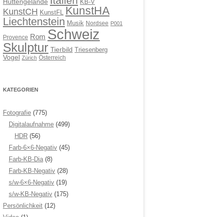
Italien
Hüttengelände
KB-V
KunstHA
KunstCH
KunstFL
Liechtenstein
Musik
Nordsee
P001
Schweiz
Rom
Provence
Skulptur
Tierbild
Triesenberg
Vogel
Österreich
Zürich
KATEGORIEN
Fotografie
(775)
Digitalaufnahme
(499)
HDR
(56)
Farb-6×6-Negativ
(45)
Farb-KB-Dia
(8)
Farb-KB-Negativ
(28)
s/w-6×6-Negativ
(19)
s/w-KB-Negativ
(175)
Persönlichkeit
(12)