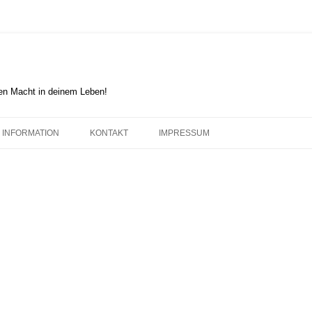
en Macht in deinem Leben!
INFORMATION
KONTAKT
IMPRESSUM
DER HAGENER IMPULS
COOKIE-RICHTLINIE (EU)
FOLKWANG-GEDANKE
KARL ERNST OSTHAUS
KUNSTRICHTUNGEN BIS 1780
KUNSTRICHTUNGEN 1750 – 1935
KUNSTRICHTUNGEN NACH 1914