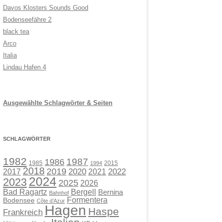
Davos Klosters Sounds Good
Bodenseefähre 2
black tea
Arco
Italia
Lindau Hafen 4
Ausgewählte Schlagwörter & Seiten
SCHLAGWÖRTER
1982
1987
1986
1985
2015
1994
2018
2019
2017
2020
2021
2022
2024
2023
2025
2026
Bad Ragartz
Bergell
Bernina
Bahnhof
Formentera
Bodensee
Côte d’Azur
Hagen
Haspe
Frankreich