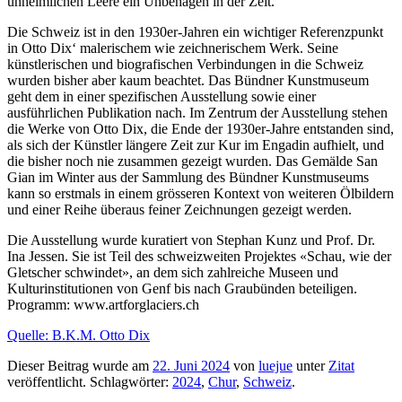
unheimlichen Leere ein Unbehagen in der Zeit.
Die Schweiz ist in den 1930er-Jahren ein wichtiger Referenzpunkt
in Otto Dix‘ malerischem wie zeichnerischem Werk. Seine
künstlerischen und biografischen Verbindungen in die Schweiz
wurden bisher aber kaum beachtet. Das Bündner Kunstmuseum
geht dem in einer spezifischen Ausstellung sowie einer
ausführlichen Publikation nach. Im Zentrum der Ausstellung stehen
die Werke von Otto Dix, die Ende der 1930er-Jahre entstanden sind,
als sich der Künstler längere Zeit zur Kur im Engadin aufhielt, und
die bisher noch nie zusammen gezeigt wurden. Das Gemälde San
Gian im Winter aus der Sammlung des Bündner Kunstmuseums
kann so erstmals in einem grösseren Kontext von weiteren Ölbildern
und einer Reihe überaus feiner Zeichnungen gezeigt werden.
Die Ausstellung wurde kuratiert von Stephan Kunz und Prof. Dr.
Ina Jessen. Sie ist Teil des schweizweiten Projektes «Schau, wie der
Gletscher schwindet», an dem sich zahlreiche Museen und
Kulturinstitutionen von Genf bis nach Graubünden beteiligen.
Programm: www.artforglaciers.ch
Quelle: B.K.M. Otto Dix
Dieser Beitrag wurde am
22. Juni 2024
von
luejue
unter
Zitat
veröffentlicht. Schlagwörter:
2024
,
Chur
,
Schweiz
.