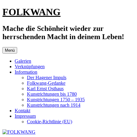
Zum
FOLKWANG
Inhalt
springen
Mache die Schönheit wieder zur
herrschenden Macht in deinem Leben!
Menü
Galerien
Verknüpfungen
Information
Der Hagener Impuls
Folkwang-Gedanke
Karl Ernst Osthaus
Kunstrichtungen bis 1780
Kunstrichtungen 1750 – 1935
Kunstrichtungen nach 1914
Kontakt
Impressum
Cookie-Richtlinie (EU)