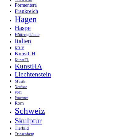
Côte d’Azur
Formentera
Frankreich
Hagen
Haspe
Hüttengelände
Italien
KB-V
KunstCH
KunstFL
KunstHA
Liechtenstein
Musik
Nordsee
P001
Provence
Rom
Schweiz
Skulptur
Tierbild
Triesenberg