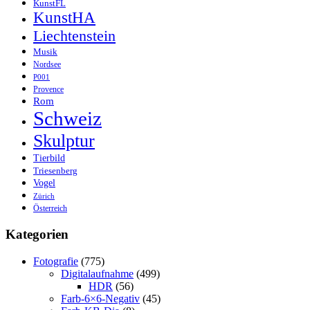
KunstFL
KunstHA
Liechtenstein
Musik
Nordsee
P001
Provence
Rom
Schweiz
Skulptur
Tierbild
Triesenberg
Vogel
Zürich
Österreich
Kategorien
Fotografie
(775)
Digitalaufnahme
(499)
HDR
(56)
Farb-6×6-Negativ
(45)