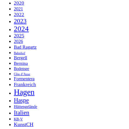
2020
2021
2022
2023
2024
2025
2026
Bad Ragartz
Bahnhof
Bergell
Bernina
Bodensee
Côte d’Azur
Formentera
Frankreich
Hagen
Haspe
Hüttengelände
Italien
KB-V
KunstCH