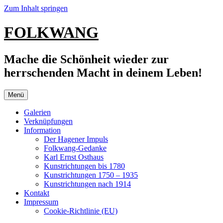
Zum Inhalt springen
FOLKWANG
Mache die Schönheit wieder zur
herrschenden Macht in deinem Leben!
Menü
Galerien
Verknüpfungen
Information
Der Hagener Impuls
Folkwang-Gedanke
Karl Ernst Osthaus
Kunstrichtungen bis 1780
Kunstrichtungen 1750 – 1935
Kunstrichtungen nach 1914
Kontakt
Impressum
Cookie-Richtlinie (EU)