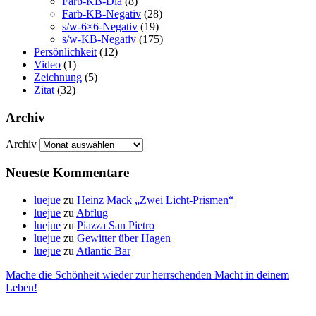
Farb-KB-Dia
(8)
Farb-KB-Negativ
(28)
s/w-6×6-Negativ
(19)
s/w-KB-Negativ
(175)
Persönlichkeit
(12)
Video
(1)
Zeichnung
(5)
Zitat
(32)
Archiv
Archiv
Neueste Kommentare
luejue
zu
Heinz Mack „Zwei Licht-Prismen“
luejue
zu
Abflug
luejue
zu
Piazza San Pietro
luejue
zu
Gewitter über Hagen
luejue
zu
Atlantic Bar
Mache die Schönheit wieder zur herrschenden Macht in deinem
Leben!